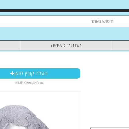
מתנות לאישה
העלה קובץ לכאן
15MB גודל מקסימלי