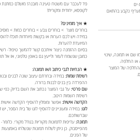
פד לעכבר עם משטח טעינה מובנה! מושלם כמתנת סו
-ים
לקופסא, יחודית ומקורית!
תעריף נקבע בהתאם
★ איך מזמינים?
בוחרים מוצר > בוחרים צבע > בוחרים כמות > מוסיפ
במידה ויש לכם הערות או בקשות מיוחדות תוכלו להוס
המיועדת להערות.
בסיום ההזמנה ניצור איתכם קשר להמשך טיפול- רשימ
 שם או תמונה, שינוי
כמובן שנשמח לעזור ולייעץ גם באופן טלפוני, אז אל תה
 או החלפה.
ההחלפה של המוצר
★ הנחיות לגבי כיתוב ו/או תמונה:
ם.
רשימת שמות:
במידה ובחרתם עיצוב שונה לבנים ובנות
ההפרדה בין בנים לבנות ברורה.
שם פרטי:
על גבי המוצר נכתוב את השם בדיוק כפי ש
רשימת השמות היטב.
הקדשה אישית:
אפשר ומומלץ להוסיף הקדשה אישית מ
לוגו:
במידה ומעוניינים להוסיף לוגו של בית הספר, יש ל
שברשותכם.
תמונה:
עדיפות לתמונות מקוריות בגודל מקורי. כלומר- 
מהפייסבוק. כן ניתן לשלוח תמונות שנשלחו באמצעות
של הפנים.