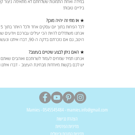
במידה ואחת התמונות ששלחתם לא מתאימה ניצור קשר כ
בידיים טובות!
★ אז מתי זה יהיה מוכן?
לכל הפחות בתוך יום עסקים אחד ולכל היותר בתוך 5 ימי עסקים.
אנחנו משתדלים להיות הכי יעילים עבורכם ויודעים ש
היטב, גם אם נזכרתם בדקה ה-90, דברו איתנו ונעשה את המקסימום עבורכם.
★ האם ניתן לבצע שינויים בעיצוב?
אנחנו תמיד שמחים לעמוד לשרותכם ואוהבים שאתם 
יש לכם בקשות מיוחדות מבחינת העיצוב - דברו איתנו
Mamies - 0545545484 - mamies.info@gmail.com
הצהרת נגישות
מדיניות הפרטיות
מדיניות החזרות וביטולים