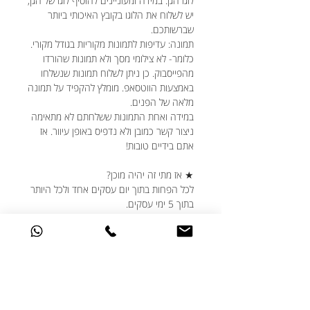
לוגו הגן: במידה ומעוניינים להוסיף לוגו של הגן,
יש לשלוח את הלוגו בקובץ האיכותי ביותר
שברשותכם.
תמונה: עדיפות לתמונות מקוריות בגודל מקורי.
כלומר- לא צילומי מסך ולא תמונות שהורדו
מהפייסבוק. כן ניתן לשלוח תמונות שנשלחו
באמצעות הווטסאפ. מומלץ להקפיד על תמונה
מלאה של הפנים.
במידה ואחת התמונות ששלחתם לא מתאימה
ניצור קשר כמובן ולא נדפיס באופן עיוור. אז
אתם בידיים טובות!
★ אז מתי זה יהיה מוכן?
לכל הפחות בתוך יום עסקים אחד ולכל היותר
בתוך 5 ימי עסקים.
אנחנו משתדלים להיות הכי יעילים עבורכם
ויודעים שחלוקת המתנות צריכה להיות
מתוזמנת היטב, גם אם נזכרתם בדקה ה-90,
דברו איתנו ונעשה את המקסימום עבורכם.
★ האם ניתן לבצע שינויים בעיצוב?
אנחנו תמיד שמחים לעמוד לשרותכם ואוהבים