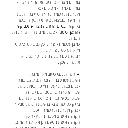
בוחרים מוצר > בוחרים את הגודל הרצוי >
בוחרים כמות > מוסיפים לסל
את רשימת השמות ניתן להוסיף בתוך תיבת
ההודעות שנמצאת בתחתית מסך הרכישה.
בלי קשר,
בסיום ההזמנה ניצור איתכם קשר
להמשך טיפול
- לטובת תמונות הילדים ורשימת
השמות.
כמובן שנשמח לעזור ולייעץ גם באופן טלפוני,
אז אל תהססו ליצור קשר. :)
דוגמאות עם תמונה ניתן להפיק גם ללא
תמונה ולהיפך.
★ הנחיות לגבי כיתוב ו/או תמונה:
רשימת שמות: במידה ובחרתם עיצוב שונה
לבנים ובנות יש לשלוח אלינו רשימת שמות
שבה ההפרדה בין בנים לבנות ברורה.
שם פרטי: על גבי המוצר נכתוב את השם
בדיוק כפי שהתקבל ברשימת השמות, מומלץ
לבדוק את רשימת השמות היטב.
הקדשה אישית: אפשר ומומלץ להוסיף
הקדשה אישית מטעם הגן ו/או ועד ההורים.