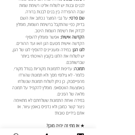
לבנים ובנות יש לשלוח אלינו רשימת שמות
שבה ההפרדה בין בנים לבנות ברורה.
שם פרטי:
על גבי המוצר נכתוב את השם
בדיוק כפי שהתקבל ברשימת השמות, מומלץ
לבדוק את רשימת השמות היטב.
הקדשה אישית:
אפשר ומומלץ להוסיף
הקדשה אישית מטעם הגן ו/או ועד ההורים.
לוגו הגן:
במידה ומעוניינים להוסיף לוגו של הגן,
יש לשלוח את הלוגו בקובץ האיכותי ביותר
שברשותכם.
תמונה:
עדיפות לתמונות מקוריות בגודל מקורי.
כלומר- לא צילומי מסך ולא תמונות שהורדו
מהפייסבוק. כן ניתן לשלוח תמונות שנשלחו
באמצעות הווטסאפ. מומלץ להקפיד על תמונה
מלאה של הפנים.
במידה ואחת התמונות ששלחתם לא מתאימה
ניצור קשר כמובן ולא נדפיס באופן עיוור. אז
אתם בידיים טובות!
★ אז מתי זה יהיה מוכן?
לכל הפחות בתוך יום עסקים אחד ולכל היותר