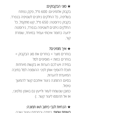
★ סוגי הבקבוקים:
בקבוק אלומיניום: 600 מ"ל, פקק נפתח
בשליפה, כל החלקים ניתנים לשטיפה בנפרד.
בקבוק נירוסטה: 650 מ"ל, קש מתקפל, כל
החלקים ניתנים לשטיפה בנפרד, נירוסטה
ידועה כחומר איכותי ועמיד במיוחד, שומרת
קור.
★ איך מזמינים?
בוחרים מוצר > בוחרים את סוג הבקבוק >
בוחרים כמות > מוסיפים לסל
במידה ויש לכם הערות או בקשות מיוחדות
תוכלו להוסיף אותן לפני ההוספה לסל בתיבה
המיועדת להערות.
בסיום ההזמנה ניצור איתכם קשר להמשך
טיפול.
כמובן שנשמח לעזור ולייעץ גם באופן טלפוני,
אז אל תהססו ליצור קשר. :)
★ הנחיות לגבי כיתוב ו/או תמונה:
רשימת שמות:
במידה ובחרתם עיצוב שונה