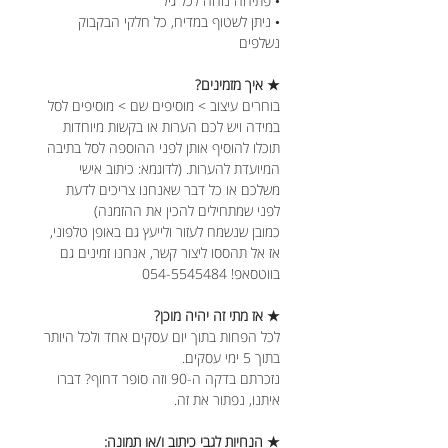
• פתיחה נוחה לכל גיל
• ניתן לשטוף במדיח, כל חלקי הבקבוק
נשלפים
★ איך מזמינים?
בוחרים עיצוב > מוסיפים שם > מוסיפים לסל
במידה ויש לכם הערות או בקשות מיוחדות
תוכלו להוסיף אותן לפני ההוספה לסל בתיבה
המיועדת להערות. (לדוגמא: כיתוב אישי
משלכם או כל דבר שאנחנו צריכים לדעת
לפני שמתחילים להכין את ההזמנה)
כמובן שנשמח לעזור ולייעץ גם באופן טלפוני,
אז אל תהססו ליצור קשר, אנחנו זמינים גם
בווטסאפ! 054-5545484
★ אז מתי זה יהיה מוכן?
לכל הפחות בתוך יום עסקים אחד ולכל היותר
בתוך 5 ימי עסקים.
נזכרתם בדקה ה-90 וזה סופר דחוף? דברו
איתנו, נפתור את זה.
★ הנחיות לגבי כיתוב ו/או תמונה: