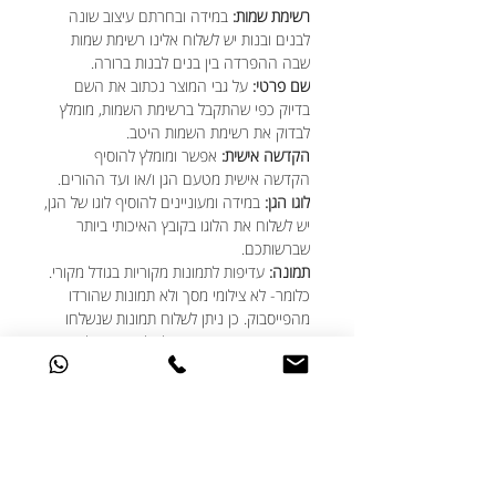
רשימת שמות:
במידה ובחרתם עיצוב שונה
לבנים ובנות יש לשלוח אלינו רשימת שמות
שבה ההפרדה בין בנים לבנות ברורה.
שם פרטי:
על גבי המוצר נכתוב את השם
בדיוק כפי שהתקבל ברשימת השמות, מומלץ
לבדוק את רשימת השמות היטב.
הקדשה אישית:
אפשר ומומלץ להוסיף
הקדשה אישית מטעם הגן ו/או ועד ההורים.
לוגו הגן:
במידה ומעוניינים להוסיף לוגו של הגן,
יש לשלוח את הלוגו בקובץ האיכותי ביותר
שברשותכם.
תמונה:
עדיפות לתמונות מקוריות בגודל מקורי.
כלומר- לא צילומי מסך ולא תמונות שהורדו
מהפייסבוק. כן ניתן לשלוח תמונות שנשלחו
באמצעות הווטסאפ. מומלץ להקפיד על תמונה
מלאה של הפנים.
במידה ואחת התמונות ששלחתם לא מתאימה
ניצור קשר כמובן ולא נדפיס באופן עיוור. אז
אתם בידיים טובות!
★ האם ניתן לבצע שינויים בעיצוב?