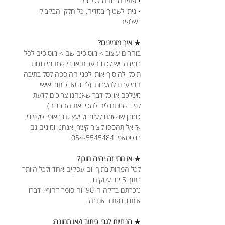
• פתיחה נוחה לכל גיל
• ניתן לשטוף במדיח, כל חלקי הבקבוק
נשלפים
★ איך מזמינים?
בוחרים עיצוב > מוסיפים שם > מוסיפים לסל
במידה ויש לכם הערות או בקשות מיוחדות
תוכלו להוסיף אותן לפני ההוספה לסל בתיבה
המיועדת להערות. (לדוגמא: כיתוב אישי
משלכם או כל דבר שאנחנו צריכים לדעת
לפני שמתחילים להכין את ההזמנה)
כמובן שנשמח לעזור ולייעץ גם באופן טלפוני,
אז אל תהססו ליצור קשר, אנחנו זמינים גם
בווטסאפ! 054-5545484
★ אז מתי זה יהיה מוכן?
לכל הפחות בתוך יום עסקים אחד ולכל היותר
בתוך 5 ימי עסקים.
נזכרתם בדקה ה-90 וזה סופר דחוף? דברו
איתנו, נפתור את זה.
★ הנחיות לגבי כיתוב ו/או תמונה: