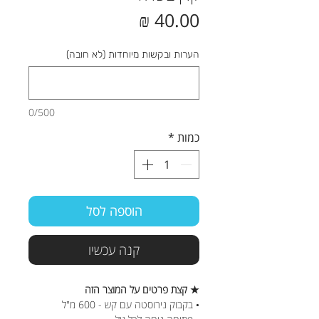
מחיר
הערות ובקשות מיוחדות (לא חובה)
0/500
כמות
*
הוספה לסל
קנה עכשיו
★ קצת פרטים על המוצר הזה
• בקבוק נירוסטה עם קש - 600 מ"ל