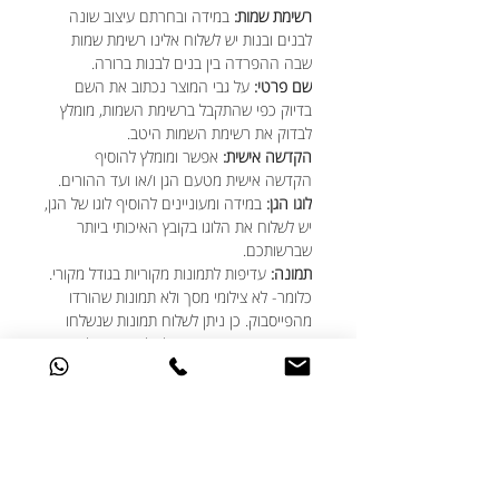
רשימת שמות:
במידה ובחרתם עיצוב שונה
לבנים ובנות יש לשלוח אלינו רשימת שמות
שבה ההפרדה בין בנים לבנות ברורה.
שם פרטי:
על גבי המוצר נכתוב את השם
בדיוק כפי שהתקבל ברשימת השמות, מומלץ
לבדוק את רשימת השמות היטב.
הקדשה אישית:
אפשר ומומלץ להוסיף
הקדשה אישית מטעם הגן ו/או ועד ההורים.
לוגו הגן:
במידה ומעוניינים להוסיף לוגו של הגן,
יש לשלוח את הלוגו בקובץ האיכותי ביותר
שברשותכם.
תמונה:
עדיפות לתמונות מקוריות בגודל מקורי.
כלומר- לא צילומי מסך ולא תמונות שהורדו
מהפייסבוק. כן ניתן לשלוח תמונות שנשלחו
באמצעות הווטסאפ. מומלץ להקפיד על תמונה
מלאה של הפנים.
במידה ואחת התמונות ששלחתם לא מתאימה
ניצור קשר כמובן ולא נדפיס באופן עיוור. אז
אתם בידיים טובות!
★ האם ניתן לבצע שינויים בעיצוב?