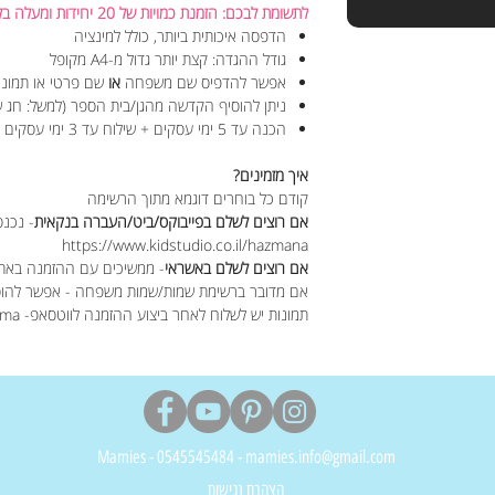
לתשומת לבכם: הזמנת כמויות של 20 יחידות ומעלה בלבד
הדפסה איכותית ביותר, כולל למינציה
גודל ההגדה: קצת יותר גדול מ-A4 מקופל
אפשר להדפיס שם משפחה
או
שם פרטי
או
תמונ
ניתן להוסיף הקדשה מהגן/בית הספר (למשל: חג ש
הכנה עד 5 ימי עסקים + שילוח עד 3 ימי עסקים
איך מזמינים?
קודם כל בוחרים דוגמא מתוך הרשימה
אם רוצים לשלם בפייבוקס/ביט/העברה בנקאית
- נכנס
https://www.kidstudio.co.il/hazmana
אם רוצים לשלם באשראי
- ממשיכים עם ההזמנה באת
אם מדובר ברשימת שמות/שמות משפחה - אפשר להוס
תמונות יש לשלוח לאחר ביצוע ההזמנה לווטסאפ- https://did.li/whatsappma
Mamies - 0545545484 - mamies.info@gmail.com
הצהרת נגישות