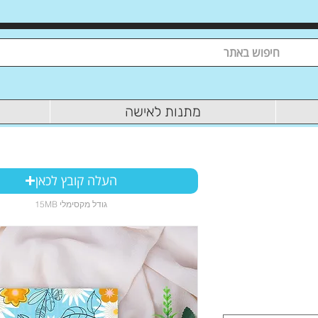
מתנות לאישה
העלה קובץ לכאן
15MB גודל מקסימלי