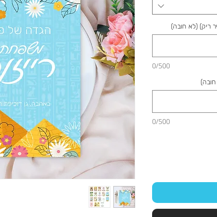
 ריק) (לא חובה)
0/500
חובה)
0/500