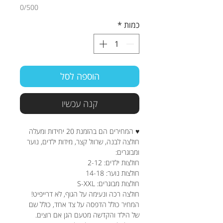
0/500
כמות
*
הוספה לסל
קנה עכשיו
♥ המחירים הם בהזמנת 20 יחידות ומעלה
חולצה לבנה, שרוול קצר, מידות ילדים, נוער
ומבוגרים:
חולצות ילדים: 2-12
חולצות נוער: 14-18
חולצות מבוגרים: S-XXL
חולצה רכה ונעימה על הגוף, לא דרייפיט!
המחיר כולל הדפסה על צד אחד, כולל שם
של הילד והקדשה מטעם הגן אם רוצים.