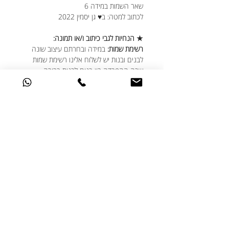
שאר השמות במידה 6
לכתוב למטה: ב♥ גן יסמין 2022
★ הנחיות לגבי כיתוב ו/או תמונה:
רשימת שמות:
במידה ובחרתם עיצוב שונה
לבנים ובנות יש לשלוח אלינו רשימת שמות
שבה ההפרדה בין בנים לבנות ברורה.
שם פרטי:
על גבי המוצר נכתוב את השם
בדיוק כפי שהתקבל ברשימת השמות, מומלץ
לבדוק את רשימת השמות היטב.
הקדשה אישית:
אפשר ומומלץ להוסיף
הקדשה אישית מטעם הגן ו/או ועד ההורים.
לוגו הגן:
במידה ומעוניינים להוסיף לוגו של הגן,
יש לשלוח את הלוגו בקובץ האיכותי ביותר
שברשותכם.
תמונה: תוספת של 7 ש"ח ליחידה עבור שילוב
תמונה.
עדיפות לתמונות מקוריות בגודל מקורי.
כלומר- לא צילומי מסך ולא תמונות שהורדו
מהפייסבוק. כן ניתן לשלוח תמונות שנשלחו
באמצעות הווטסאפ. מומלץ להקפיד על תמונה
מלאה של הפנים.