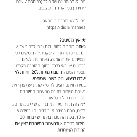
ניתן לשלב תמונה של הילד (בתוספת 7 ש"ח
ליחידה) בכל אחד מהעיצובים.
ניתן לבצע הזמנה בווטסאפ -
https://did.li/mamies
★ איך מזמינים?
באתר:
בוחרים כמות, דגם (ניתן לבחור עד 2
דגמים לכיתה) ומידה עיקרית* - מוסיפים לסל
ומסיימים את ההזמנה, באתר ניתן לשלם
בכרטיס אשראי בלבד. בסוף ההזמנה תקבלו
מספר הזמנה.
הזמנות מתחת ל20 יחידות לא
יעברו לביצוע ויזוכו באופן אוטומטי.
במידה ואתם רוצים להוסיף שמות יש לצרף את
רשימת השמות בתיבת ההערות המיוחדות
בצירוף מידה ליד כל שם.
*מה זה מידה עיקרית? נגיד שיש לי בכיתה 30
ילדים, רובם במידה 8 ובודדים יהיו במידה 6
או 10. בעת ההזמנה באתר יש לבחור 30
יחידות במידה 8 ו
בהערות המיוחדות לציין את
המידות המיוחדות
.