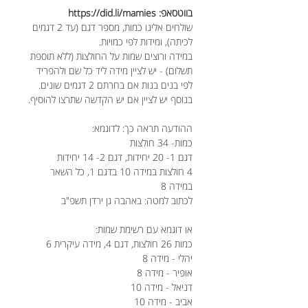
בווטסאפ: https://did.li/mamies
שולחים אלינו כמות, מספר דגם (עד 2 דגמים
לכיתה), ומידות לפי כמויות.
במידה ורוצים שמות על החולצות (ללא תוספת
תשלום) - יש לציין מידה ליד כל שם ולהפריד
לפי בנים בנות אם בחרתם 2 דגמים שונים.
בנוסף יש לציין אם יש הקדשה שתרצו להוסיף.
ההודעה תראה כך: לדוגמא:
כמות- 34 חולצות
דגם 1- 20 יחידות, דגם 2- 14 יחידות
4 חולצות במידה 10 בדגם 1, כל השאר
במידה 8
לכתוב למטה: באהבה גן ירדן תשפ"ב
או דוגמא עם רשימת שמות:
כמות 26 חולצות, דגם 4, מידה עיקרית 6
יהלי - מידה 8
אופיר - מידה 8
דניאל - מידה 10
אביב - מידה 10