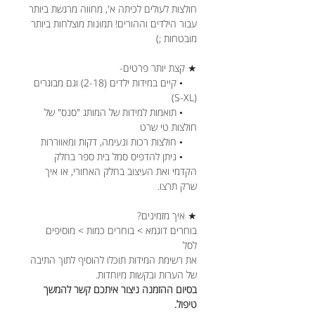
חולצות לעולים לכיתה א', מחווה מרגשת ביותר
עבור הילדים וההורים! תמונות מוצלחות ביותר
מובטחות ;)
★ קצת יותר פרטים-
• קיים במידות ילדים (2-18) וגם מבוגרים
(S-XL)
• תואמות למידות של המותג "סנס" של
חולצות טי שרט
• חולצות רכות ונעימה, דקות ומאווררות
• ניתן להדפיס סמל בית ספר בחלק
הקדמי ואת העיצוב בחלק האחורי, או איך
שרק תרצו.
★ איך מזמינים?
בוחרים דוגמא > בוחרים כמות > מוסיפים
לסל
את רשימת המידות תוכלו להוסיף לתוך התיבה
של הערות ובקשות מיוחדות.
בסיום ההזמנה ניצור איתכם קשר להמשך
טיפול.