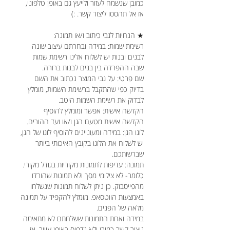
כמובן שנשמח לעזור ולייעץ גם באופן טלפוני,
אז אל תהססו ליצור קשר. :)
★ הנחיות לגבי כיתוב ו/או תמונה:
רשימת שמות: במידה ובחרתם עיצוב שונה
לבנים ובנות יש לשלוח אלינו רשימת שמות
שבה ההפרדה בין בנים לבנות ברורה.
שם פרטי: על גבי המוצר נכתוב את השם
בדיוק כפי שהתקבל ברשימת השמות, מומלץ
לבדוק את רשימת השמות היטב.
הקדשה אישית: אפשר ומומלץ להוסיף
הקדשה אישית מטעם הגן ו/או ועד ההורים.
לוגו הגן: במידה ומעוניינים להוסיף לוגו של הגן,
יש לשלוח את הלוגו בקובץ האיכותי ביותר
שברשותכם.
תמונה: עדיפות לתמונות מקוריות בגודל מקורי.
כלומר- לא צילומי מסך ולא תמונות שהורדו
מהפייסבוק. כן ניתן לשלוח תמונות שנשלחו
באמצעות הווטסאפ. מומלץ להקפיד על תמונה
מלאה של הפנים.
במידה ואחת התמונות ששלחתם לא מתאימה
ניצור קשר כמובן ולא נדפיס באופן עיוור. אז