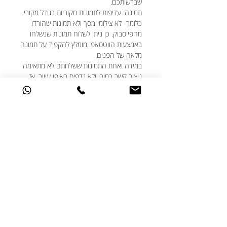
שברשותכם.
תמונה: עדיפות לתמונות מקוריות בגודל מקורי.
כלומר- לא צילומי מסך ולא תמונות שהורדו
מהפייסבוק. כן ניתן לשלוח תמונות שנשלחו
באמצעות הווטסאפ. מומלץ להקפיד על תמונה
מלאה של הפנים.
במידה ואחת התמונות ששלחתם לא מתאימה
ניצור קשר כמובן ולא נדפיס באופן עיוור. אז
אתם בידיים טובות!
★ אז מתי זה יהיה מוכן?
לכל הפחות בתוך יום עסקים אחד ולכל היותר
בתוך 5 ימי עסקים.
אנחנו משתדלים להיות הכי יעילים עבורכם
ויודעים שחלוקת המתנות צריכה להיות
מתוזמנת היטב, גם אם נזכרתם בדקה ה-90,
דברו איתנו ונעשה את המקסימום עבורכם.
★ האם ניתן לבצע שינויים בעיצוב?
אנחנו תמיד שמחים לעמוד לשרותכם ואוהבים
שאתם מאתגרים אותנו עם הבקשות שלכם.
אם יש לכם בקשות מיוחדות מבחינת העיצוב -