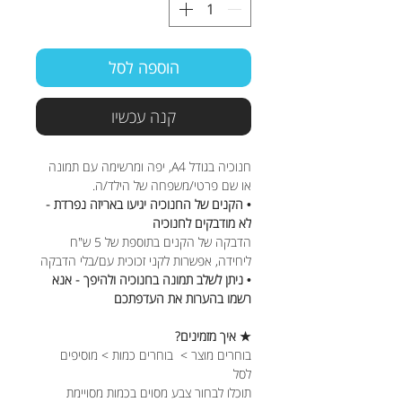
הוספה לסל
קנה עכשיו
חנוכיה בגודל A4, יפה ומרשימה עם תמונה
או שם פרטי/משפחה של הילד/ה.
• הקנים של החנוכיה יגיעו באריזה נפרדת -
לא מודבקים לחנוכיה
הדבקה של הקנים בתוספת של 5 ש"ח
ליחידה, אפשרות לקני זכוכית עם/בלי הדבקה
• ניתן לשלב תמונה בחנוכיה ולהיפך - אנא
רשמו בהערות את העדפתכם
★ איך מזמינים?
בוחרים מוצר > בוחרים כמות > מוסיפים
לסל
תוכלו לבחור צבע מסוים בכמות מסויימת