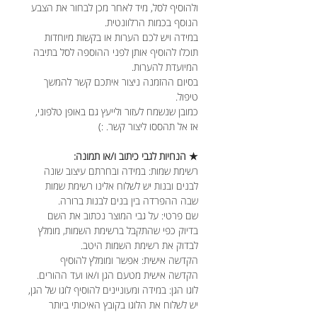
ולהוסיף לסל, מיד לאחר מכן לבחור את הצבע
הנוסף בכמות הרלוונטית.
במידה ויש לכם הערות או בקשות מיוחדות
תוכלו להוסיף אותן לפני ההוספה לסל בתיבה
המיועדת להערות.
בסיום ההזמנה ניצור איתכם קשר להמשך
טיפול.
כמובן שנשמח לעזור ולייעץ גם באופן טלפוני,
אז אל תהססו ליצור קשר. :)
★ הנחיות לגבי כיתוב ו/או תמונה:
רשימת שמות: במידה ובחרתם עיצוב שונה
לבנים ובנות יש לשלוח אלינו רשימת שמות
שבה ההפרדה בין בנים לבנות ברורה.
שם פרטי: על גבי המוצר נכתוב את השם
בדיוק כפי שהתקבל ברשימת השמות, מומלץ
לבדוק את רשימת השמות היטב.
הקדשה אישית: אפשר ומומלץ להוסיף
הקדשה אישית מטעם הגן ו/או ועד ההורים.
לוגו הגן: במידה ומעוניינים להוסיף לוגו של הגן,
יש לשלוח את הלוגו בקובץ האיכותי ביותר