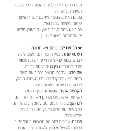
תוכלו להוסיף אותן לפני ההוספה לסל בתיבה
המיועדת להערות.
בסיום ההזמנה ניצור איתכם קשר להמשך
טיפול- רשימת שמות ועוד.
כמובן שנשמח לעזור ולייעץ גם באופן טלפוני,
אז אל תהססו ליצור קשר. :)
★ הנחיות לגבי כיתוב ו/או תמונה:
רשימת שמות:
במידה ובחרתם עיצוב שונה
לבנים ובנות יש לשלוח אלינו רשימת שמות
שבה ההפרדה בין בנים לבנות ברורה.
שם פרטי:
על גבי המוצר נכתוב את השם
בדיוק כפי שהתקבל ברשימת השמות, מומלץ
לבדוק את רשימת השמות היטב.
הקדשה אישית:
אפשר ומומלץ להוסיף
הקדשה אישית מטעם הגן ו/או ועד ההורים.
לוגו הגן:
במידה ומעוניינים להוסיף לוגו של הגן,
יש לשלוח את הלוגו בקובץ האיכותי ביותר
שברשותכם.
תמונה:
עדיפות לתמונות מקוריות בגודל מקורי.
כלומר- לא צילומי מסך ולא תמונות שהורדו