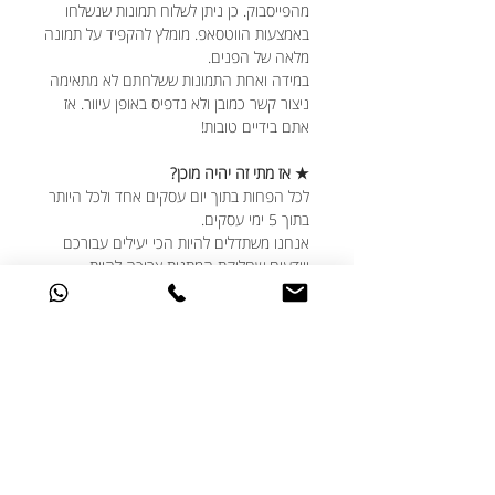
מהפייסבוק. כן ניתן לשלוח תמונות שנשלחו
באמצעות הווטסאפ. מומלץ להקפיד על תמונה
מלאה של הפנים.
במידה ואחת התמונות ששלחתם לא מתאימה
ניצור קשר כמובן ולא נדפיס באופן עיוור. אז
אתם בידיים טובות!
★ אז מתי זה יהיה מוכן?
לכל הפחות בתוך יום עסקים אחד ולכל היותר
בתוך 5 ימי עסקים.
אנחנו משתדלים להיות הכי יעילים עבורכם
ויודעים שחלוקת המתנות צריכה להיות
מתוזמנת היטב, גם אם נזכרתם בדקה ה-90,
דברו איתנו ונעשה את המקסימום עבורכם.
★ האם ניתן לבצע שינויים בעיצוב?
אנחנו תמיד שמחים לעמוד לשרותכם ואוהבים
שאתם מאתגרים אותנו עם הבקשות שלכם.
אם יש לכם בקשות מיוחדות מבחינת העיצוב -
דברו איתנו ונעשה בשבילכם את הכי טוב
שלנו.