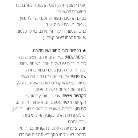
תוכלו להוסיף אותן לפני ההוספה לסל בתיבה
המיועדת להערות.
בסיום ההזמנה ניצור איתכם קשר להמשך
טיפול- רשימת שמות ועוד.
כמובן שנשמח לעזור ולייעץ גם באופן טלפוני,
אז אל תהססו ליצור קשר. :)
★ הנחיות לגבי כיתוב ו/או תמונה:
רשימת שמות:
במידה ובחרתם עיצוב שונה
לבנים ובנות יש לשלוח אלינו רשימת שמות
שבה ההפרדה בין בנים לבנות ברורה.
שם פרטי:
על גבי המוצר נכתוב את השם
בדיוק כפי שהתקבל ברשימת השמות, מומלץ
לבדוק את רשימת השמות היטב.
הקדשה אישית:
אפשר ומומלץ להוסיף
הקדשה אישית מטעם הגן ו/או ועד ההורים.
לוגו הגן:
במידה ומעוניינים להוסיף לוגו של הגן,
יש לשלוח את הלוגו בקובץ האיכותי ביותר
שברשותכם.
תמונה:
עדיפות לתמונות מקוריות בגודל מקורי.
כלומר- לא צילומי מסך ולא תמונות שהורדו