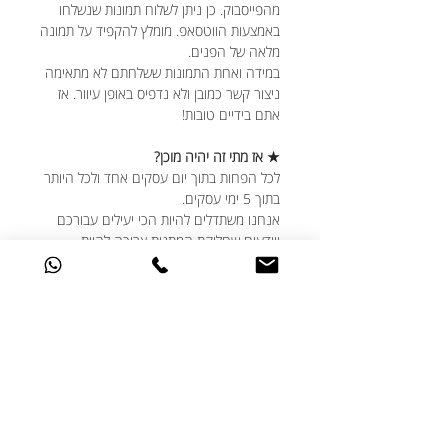
מהפייסבוק. כן ניתן לשלוח תמונות שנשלחו
באמצעות הווטסאפ. מומלץ להקפיד על תמונה
מלאה של הפנים.
במידה ואחת התמונות ששלחתם לא מתאימה
ניצור קשר כמובן ולא נדפיס באופן עיוור. אז
אתם בידיים טובות!
★ אז מתי זה יהיה מוכן?
לכל הפחות בתוך יום עסקים אחד ולכל היותר
בתוך 5 ימי עסקים.
אנחנו משתדלים להיות הכי יעילים עבורכם
ויודעים שחלוקת המתנות צריכה להיות
מתוזמנת היטב, גם אם נזכרתם בדקה ה-90,
דברו איתנו ונעשה את המקסימום עבורכם.
★ האם ניתן לבצע שינויים בעיצוב?
אנחנו תמיד שמחים לעמוד לשרותכם ואוהבים
שאתם מאתגרים אותנו עם הבקשות שלכם.
אם יש לכם בקשות מיוחדות מבחינת העיצוב -
דברו איתנו ונעשה בשבילכם את הכי טוב
שלנו.