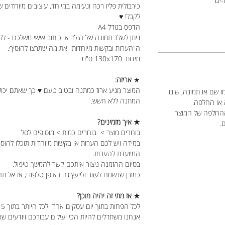
-ים
כירבולית פליז רכה ונעימה במיוחד, עיצובים מיוחדים 
לקבל! ♥
הדפס בגודל A4
ניתן לשלב תמונה של הילד או כיתוב אישי משלכם - לל
ה"הערות ובקשות מיוחדות" את מה שתרצו להוסיף.
מידות: 130x170 ס"מ
★
אריזה:
המוצר מגיע ארוז כמתנה ובטוב טעם ♥ כך שאתם יכול
 שם או תמונה, שינוי
המתנה ללא חשש.
 או החלפה.
ההחלפה של המוצר
★ איך מזמינים?
ם.
בוחרים מוצר > בוחרים כמות > מוסיפים לסל
במידה ויש לכם הערות או בקשות מיוחדות תוכלו להוס
המיועדת להערות.
בסיום ההזמנה ניצור איתכם קשר להמשך טיפול.
כמובן שנשמח לעזור ולייעץ גם באופן טלפוני, אז אל תה
★ אז מתי זה יהיה מוכן?
לכל הפחות בתוך יום עסקים אחד ולכל היותר בתוך 5 ימי עסקים.
אנחנו משתדלים להיות הכי יעילים עבורכם ויודעים ש