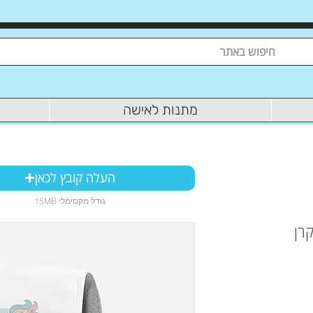
מתנות לאישה
העלה קובץ לכאן
15MB גודל מקסימלי
קרן
ר
ע