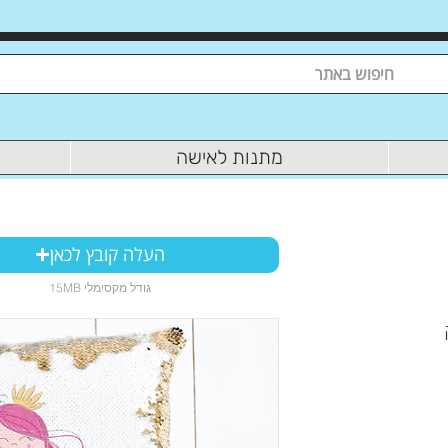
מתנות לאישה
העלה קובץ לכאן
15MB גודל מקסימלי