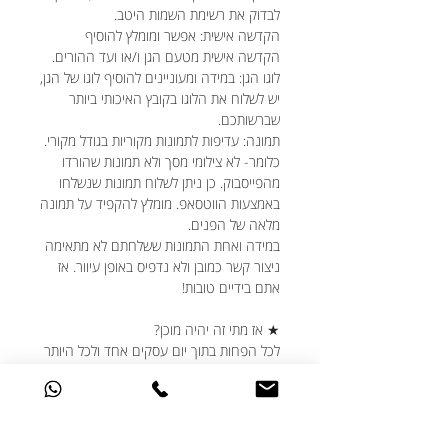
לבדוק את רשימת השמות היטב.
הקדשה אישית: אפשר ומומלץ להוסיף
הקדשה אישית מטעם הגן ו/או ועד ההורים.
לוגו הגן: במידה ומעוניינים להוסיף לוגו של הגן,
יש לשלוח את הלוגו בקובץ האיכותי ביותר
שברשותכם.
תמונה: עדיפות לתמונות מקוריות בגודל מקורי.
כלומר- לא צילומי מסך ולא תמונות שהורדו
מהפייסבוק. כן ניתן לשלוח תמונות שנשלחו
באמצעות הווטסאפ. מומלץ להקפיד על תמונה
מלאה של הפנים.
במידה ואחת התמונות ששלחתם לא מתאימה
ניצור קשר כמובן ולא נדפיס באופן עיוור. אז
אתם בידיים טובות!
★ אז מתי זה יהיה מוכן?
לכל הפחות בתוך יום עסקים אחד ולכל היותר
בתוך 5 ימי עסקים.
אנחנו משתדלים להיות הכי יעילים עבורכם
ויודעים שחלוקת המתנות צריכה להיות
מתוזמנת היטב, גם אם נזכרתם בדקה ה-90,