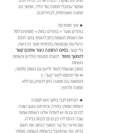
מגיע עם שוקולד דבורה או לב, לבחירתכם
אפשר עם/בלי תמונה של הילד, אפשר גם
תמונה משפחתית, לבחירתכם.
★ איך מזמינים?
בוחרים מוצר > בוחרים כמות > מוסיפים לסל
את רשימת השמות ניתן להוסיף בתוך תיבת
ההודעות שנמצאת בתחתית מסך הרכישה.
בלי קשר,
בסיום ההזמנה ניצור איתכם קשר
להמשך טיפול
- לטובת תמונות הילדים ורשימת
השמות.
כמובן שנשמח לעזור ולייעץ גם באופן טלפוני,
אז אל תהססו ליצור קשר. :)
דוגמאות עם תמונה ניתן להפיק גם ללא
תמונה ולהיפך.
★ הנחיות לגבי כיתוב ו/או תמונה:
רשימת שמות: במידה ובחרתם עיצוב שונה
לבנים ובנות יש לשלוח אלינו רשימת שמות
שבה ההפרדה בין בנים לבנות ברורה.
שם פרטי: על גבי המוצר נכתוב את השם
בדיוק כפי שהתקבל ברשימת השמות, מומלץ