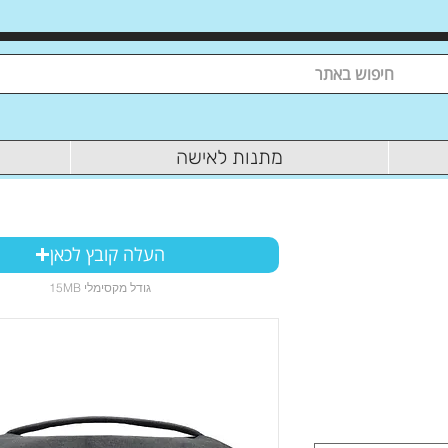
מתנות לאישה
העלה קובץ לכאן
15MB גודל מקסימלי