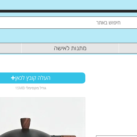
מתנות לאישה
העלה קובץ לכאן
15MB גודל מקסימלי