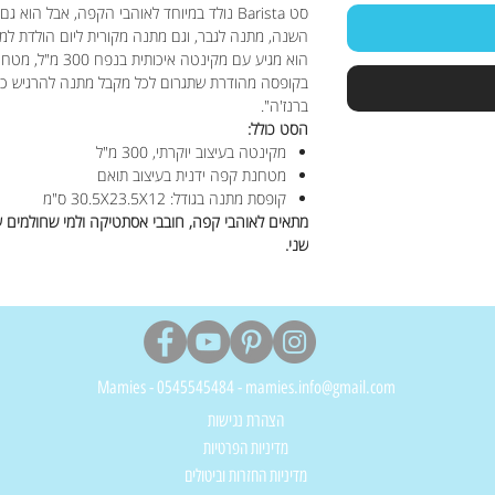
סט Barista נולד במיוחד לאוהבי הקפה, אבל
השנה, מתנה לגבר, וגם מתנה מקורית ליום הולדת למי
הוא מגיע עם מקינטה
בקופסה מהודרת שתגרום לכל מקבל מתנה להרגיש כא
ברנז'ה".
הסט כולל:
מקינטה בעיצוב יוקרתי, 300 מ"ל
מטחנת קפה ידנית בעיצוב תואם
קופסת מתנה בגודל: 30.5X23.5X12 ס"מ
מתאים לאוהבי קפה, חובבי אסתטיקה ולמי שחולמים 
שני.
Mamies - 0545545484 - mamies.info@gmail.com
הצהרת נגישות
מדיניות הפרטיות
מדיניות החזרות וביטולים