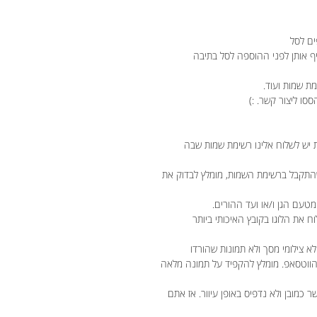
ים לסל
יף אותן לפני ההוספה לסל בתיבה
ת שמות ועוד.
ססו ליצור קשר. :)
 יש לשלוח אלינו רשימת שמות שבה
התקבל ברשימת השמות, מומלץ לבדוק את
טעם הגן ו/או ועד ההורים.
וח את הלוגו בקובץ האיכותי ביותר
לא צילומי מסך ולא תמונות שהורדו
 הווטסאפ. מומלץ להקפיד על תמונה מלאה
מובן ולא נדפיס באופן עיוור. אז אתם