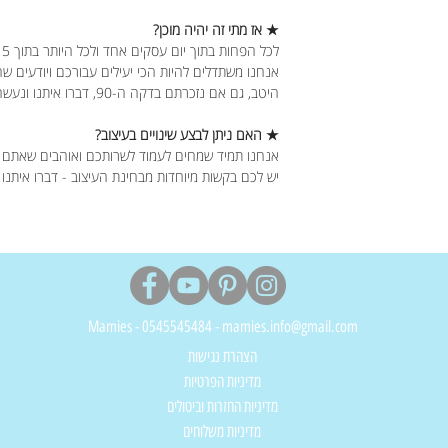
★ אז מתי זה יהיה מוכן?
לכל הפחות בתוך יום עסקים אחד ולכל היותר בתוך 5 ימי עסקים.
אנחנו משתדלים להיות הכי יעילים עבורכם ויודעים ש
היטב, גם אם נזכרתם בדקה ה-90, דברו איתנו ונעשה את המקסימום עבורכם.
★ האם ניתן לבצע שינויים בעיצוב?
אנחנו תמיד שמחים לעמוד לשרותכם ואוהבים שאתם 
יש לכם בקשות מיוחדות מבחינת העיצוב - דברו איתנו
Mamies - 0545545484 - mamies.info@gmail.com
הצהרת נגישות
מדיניות הפרטיות
מדיניות החזרות וביטולים
מדיניות משלוחים