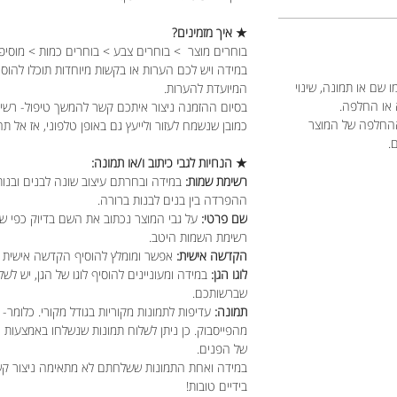
★ איך מזמינים?
בוחרים מוצר > בוחרים צבע > בוחרים כמות > מוסיפ
במידה ויש לכם הערות או בקשות מיוחדות תוכלו להוס
 שם או תמונה, שינוי
המיועדת להערות.
 או החלפה.
בסיום ההזמנה ניצור איתכם קשר להמשך טיפול- רשימ
ההחלפה של המוצר
כמובן שנשמח לעזור ולייעץ גם באופן טלפוני, אז אל תה
ם.
★ הנחיות לגבי כיתוב ו/או תמונה:
רשימת שמות:
במידה ובחרתם עיצוב שונה לבנים ובנות
ההפרדה בין בנים לבנות ברורה.
שם פרטי:
על גבי המוצר נכתוב את השם בדיוק כפי ש
רשימת השמות היטב.
הקדשה אישית:
אפשר ומומלץ להוסיף הקדשה אישית מ
לוגו הגן:
במידה ומעוניינים להוסיף לוגו של הגן, יש לשל
שברשותכם.
תמונה:
עדיפות לתמונות מקוריות בגודל מקורי. כלומר- 
מהפייסבוק. כן ניתן לשלוח תמונות שנשלחו באמצעות
של הפנים.
במידה ואחת התמונות ששלחתם לא מתאימה ניצור קשר כ
בידיים טובות!