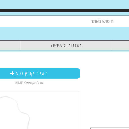
מתנות לאישה
העלה קובץ לכאן
15MB גודל מקסימלי