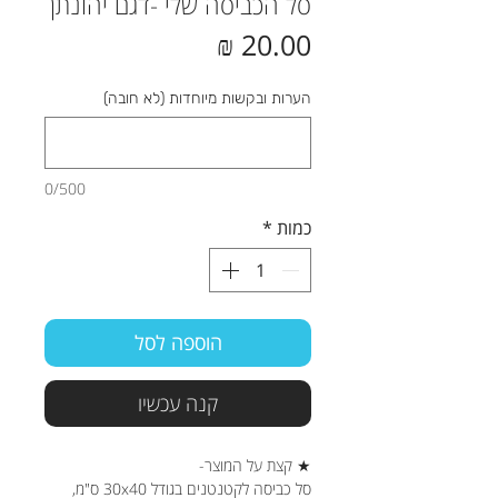
סל הכביסה שלי -דגם יהונתן
מחיר
הערות ובקשות מיוחדות (לא חובה)
0/500
כמות
*
הוספה לסל
קנה עכשיו
★ קצת על המוצר-
סל כביסה לקטנטנים בגודל 30x40 ס"מ,