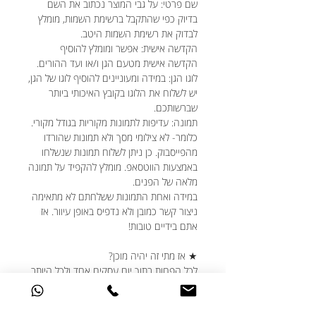
שם פרטי: על גבי המוצר נכתוב את השם
בדיוק כפי שהתקבל ברשימת השמות, מומלץ
לבדוק את רשימת השמות היטב.
הקדשה אישית: אפשר ומומלץ להוסיף
הקדשה אישית מטעם הגן ו/או ועד ההורים.
לוגו הגן: במידה ומעוניינים להוסיף לוגו של הגן,
יש לשלוח את הלוגו בקובץ האיכותי ביותר
שברשותכם.
תמונה: עדיפות לתמונות מקוריות בגודל מקורי.
כלומר- לא צילומי מסך ולא תמונות שהורדו
מהפייסבוק. כן ניתן לשלוח תמונות שנשלחו
באמצעות הווטסאפ. מומלץ להקפיד על תמונה
מלאה של הפנים.
במידה ואחת התמונות ששלחתם לא מתאימה
ניצור קשר כמובן ולא נדפיס באופן עיוור. אז
אתם בידיים טובות!
★ אז מתי זה יהיה מוכן?
לכל הפחות בתוך יום עסקים אחד ולכל היותר
בתוך 5 ימי עסקים.
אנחנו משתדלים להיות הכי יעילים עבורכם
ויודעים שחלוקת המתנות צריכה להיות