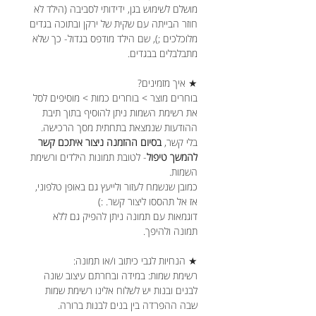
מושלם לשימוש בגן, ידידותי לסביבה (הילד לא
חוזר הבייתה עם שקית של ירקן ובתוכה בגדים
מלוכלכים ;), שם הילד מודפס בגדול- כך שלא
מתבלבלים בבגדים.
★ איך מזמינים?
בוחרים מוצר > בוחרים כמות > מוסיפים לסל
את רשימת השמות ניתן להוסיף בתוך תיבת
ההודעות שנמצאת בתחתית מסך הרכישה.
בלי קשר,
בסיום ההזמנה ניצור איתכם קשר
להמשך טיפול
- לטובת תמונות הילדים ורשימת
השמות.
כמובן שנשמח לעזור ולייעץ גם באופן טלפוני,
אז אל תהססו ליצור קשר. :)
דוגמאות עם תמונה ניתן להפיק גם ללא
תמונה ולהיפך.
★ הנחיות לגבי כיתוב ו/או תמונה:
רשימת שמות: במידה ובחרתם עיצוב שונה
לבנים ובנות יש לשלוח אלינו רשימת שמות
שבה ההפרדה בין בנים לבנות ברורה.