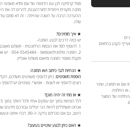
ספל קרמיקה לבן עם הדפסה של שם ומלא משפטי הש
מתנה מקורית וייחודית למורה/גננת, להרים לה את הי
ההערכה הרבה על השנה שהייתה - זה לא סתם עוד ס
שלה.
★ איך מזמינים?
-ים
יש כמה דרכים לבצע הזמנה-
תעריף נקבע בהתאם
1. להוסיף לסל את הכמות הרלוונטית - תשלום מאובטח
2. הזמנה טלפונית/ווטסאפ - 054-5545484 - יש אפשרות לשלם בביט ו/או פייבוקס
תקבלו מספר הזמנה ותיאום משלוח אונליין
★ הנחיות לגבי כיתוב ו/או תמונה:
הוספת משפטים:
ניתן להוסיף משפטים משלכם, הקדש
רוצים להוסיף או לשנות - אפשרי. (שינויים יש להוסיף
 שם או תמונה, שינוי
 או החלפה.
★ אז מתי זה יהיה מוכן?
ההחלפה של המוצר
לכל הפחות בתוך יום עסקים אחד ולכל היותר בתוך 5 ימי עסקים.
ם.
אנחנו משתדלים להיות הכי יעילים עבורכם ויודעים ש
היטב, גם אם נזכרתם בדקה ה-90, דברו איתנו ונעשה את המקסימום עבורכם.
★ האם ניתן לבצע שינויים בעיצוב?