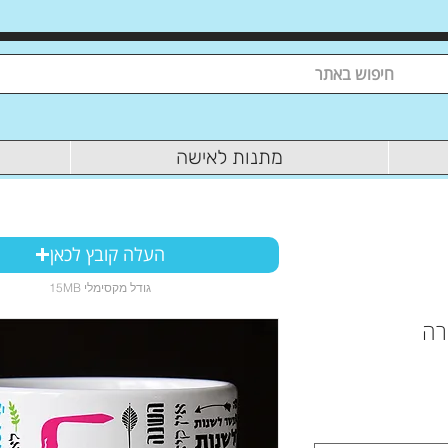
מתנות לאישה
העלה קובץ לכאן
15MB גודל מקסימלי
רה