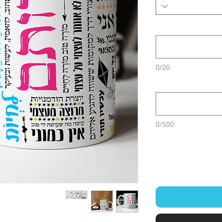
0/20
0/500