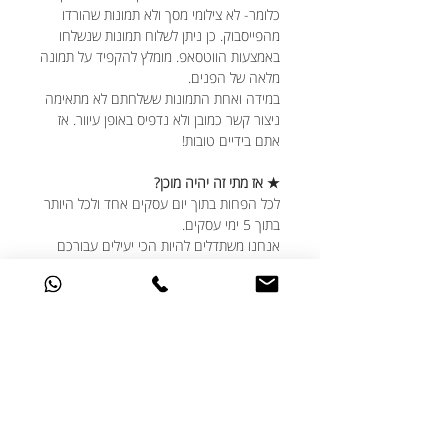
כלומר- לא צילומי מסך ולא תמונות שהורדו
מהפייסבוק. כן ניתן לשלוח תמונות שנשלחו
באמצעות הווטסאפ. מומלץ להקפיד על תמונה
מלאה של הפנים.
במידה ואחת התמונות ששלחתם לא מתאימה
ניצור קשר כמובן ולא נדפיס באופן עיוור. אז
אתם בידיים טובות!
★ אז מתי זה יהיה מוכן?
לכל הפחות בתוך יום עסקים אחד ולכל היותר
בתוך 5 ימי עסקים.
אנחנו משתדלים להיות הכי יעילים עבורכם
ויודעים שחלוקת המתנות צריכה להיות
מתוזמנת היטב, גם אם נזכרתם בדקה ה-90,
דברו איתנו ונעשה את המקסימום עבורכם.
★ האם ניתן לבצע שינויים בעיצוב?
אנחנו תמיד שמחים לעמוד לשרותכם ואוהבים
שאתם מאתגרים אותנו עם הבקשות שלכם.
אם יש לכם בקשות מיוחדות מבחינת העיצוב -
דברו איתנו ונעשה בשבילכם את הכי טוב