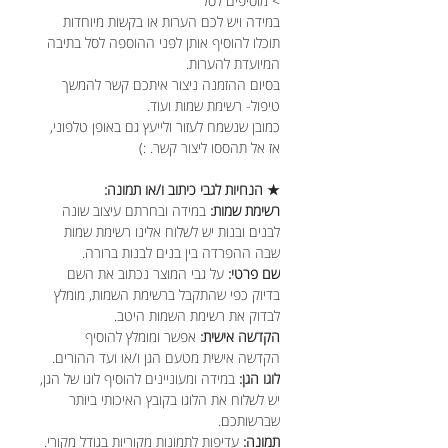
> מוסיפים לסל
במידה ויש לכם הערות או בקשות מיוחדות
תוכלו להוסיף אותן לפני ההוספה לסל בתיבה
המיועדת להערות.
בסיום ההזמנה ניצור איתכם קשר להמשך
טיפול- רשימת שמות ועוד.
כמובן שנשמח לעזור ולייעץ גם באופן טלפוני,
אז אל תהססו ליצור קשר. :)
★ הנחיות לגבי כיתוב ו/או תמונה:
רשימת שמות:
במידה ובחרתם עיצוב שונה
לבנים ובנות יש לשלוח אלינו רשימת שמות
שבה ההפרדה בין בנים לבנות ברורה.
שם פרטי:
על גבי המוצר נכתוב את השם
בדיוק כפי שהתקבל ברשימת השמות, מומלץ
לבדוק את רשימת השמות היטב.
הקדשה אישית:
אפשר ומומלץ להוסיף
הקדשה אישית מטעם הגן ו/או ועד ההורים.
לוגו הגן:
במידה ומעוניינים להוסיף לוגו של הגן,
יש לשלוח את הלוגו בקובץ האיכותי ביותר
שברשותכם.
תמונה:
עדיפות לתמונות מקוריות בגודל מקורי.