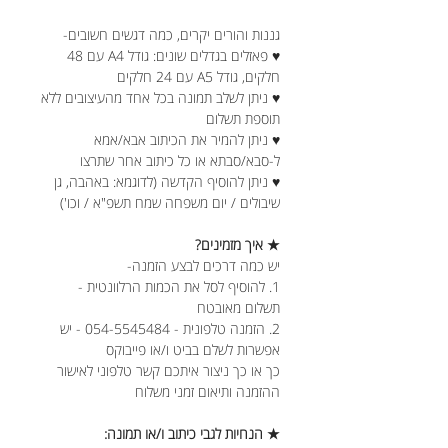
גננות והורים יקרים, כמה דגשים חשובים-
♥ פאזלים בגדלים שונים: גודל A4 עם 48
חלקים, גודל A5 עם 24 חלקים
♥ ניתן לשלב תמונה בכל אחד מהעיצובים ללא
תוספת תשלום
♥ ניתן להמיר את הכיתוב אבא/אמא
ל-סבא/סבתא או כל כיתוב אחר שתרצו
♥ ניתן להוסיף הקדשה (לדוגמא: באהבה, גן
שיבולים / יום משפחה שמח תשפ"א / וכו')
★ איך מזמינים?
יש כמה דרכים לבצע הזמנה-
1. להוסיף לסל את הכמות הרלוונטית -
תשלום מאובטח
2. הזמנה טלפונית - 054-5545484 - יש
אפשרות לשלם בביט ו/או פייבוקס
כך או כך ניצור איתכם קשר טלפוני לאישור
ההזמנה ותיאום זמני משלוח
★ הנחיות לגבי כיתוב ו/או תמונה: