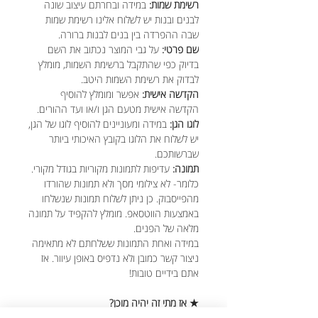
רשימת שמות:
במידה ובחרתם עיצוב שונה
לבנים ובנות יש לשלוח אלינו רשימת שמות
שבה ההפרדה בין בנים לבנות ברורה.
שם פרטי:
על גבי המוצר נכתוב את השם
בדיוק כפי שהתקבל ברשימת השמות, מומלץ
לבדוק את רשימת השמות היטב.
הקדשה אישית:
אפשר ומומלץ להוסיף
הקדשה אישית מטעם הגן ו/או ועד ההורים.
לוגו הגן:
במידה ומעוניינים להוסיף לוגו של הגן,
יש לשלוח את הלוגו בקובץ האיכותי ביותר
שברשותכם.
תמונה:
עדיפות לתמונות מקוריות בגודל מקורי.
כלומר- לא צילומי מסך ולא תמונות שהורדו
מהפייסבוק. כן ניתן לשלוח תמונות שנשלחו
באמצעות הווטסאפ. מומלץ להקפיד על תמונה
מלאה של הפנים.
במידה ואחת התמונות ששלחתם לא מתאימה
ניצור קשר כמובן ולא נדפיס באופן עיוור. אז
אתם בידיים טובות!
★ אז מתי זה יהיה מוכן?
לכל הפחות בתוך יום עסקים אחד ולכל היותר