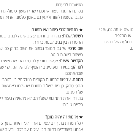
המיועדת להערות.
בסיום ההזמנה ניצור איתכם קשר להמשך טיפול- מידו
כמובן שנשמח לעזור ולייעץ גם באופן טלפוני, אז אל תה
 שם או תמונה, שינוי
★ הנחיות לגבי כיתוב ו/או תמונה:
 או החלפה.
רשימת שמות:
במידה ובחרתם עיצוב שונה לבנים ובנות
ההחלפה של המוצר
ההפרדה בין בנים לבנות ברורה.
ם.
שם פרטי:
על גבי המוצר נכתוב את השם בדיוק כפי ש
רשימת השמות היטב.
הקדשה אישית:
אפשר ומומלץ להוסיף הקדשה אישית מ
לוגו הגן:
במידה ומעוניינים להוסיף לוגו של הגן, יש לשל
שברשותכם.
תמונה:
עדיפות לתמונות מקוריות בגודל מקורי. כלומר- 
מהפייסבוק. כן ניתן לשלוח תמונות שנשלחו באמצעות
של הפנים.
במידה ואחת התמונות ששלחתם לא מתאימה ניצור קשר כ
בידיים טובות!
★ אז מתי זה יהיה מוכן?
לכל הפחות בתוך יום עסקים אחד ולכל היותר בתוך 5 ימי עסקים.
אנחנו משתדלים להיות הכי יעילים עבורכם ויודעים ש