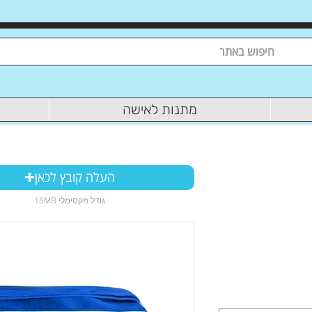
מתנות לאישה
העלה קובץ לכאן
15MB גודל מקסימלי