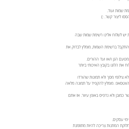
ת שמות ועוד.
ססו ליצור קשר. :)
 יש לשלוח אלינו רשימת שמות שבה
התקבל ברשימת השמות, מומלץ לבדוק את
טעם הגן ו/או ועד ההורים.
וח את הלוגו בקובץ האיכותי ביותר
לא צילומי מסך ולא תמונות שהורדו
 הווטסאפ. מומלץ להקפיד על תמונה מלאה
מובן ולא נדפיס באופן עיוור. אז אתם
חלוקת המתנות צריכה להיות מתוזמנת