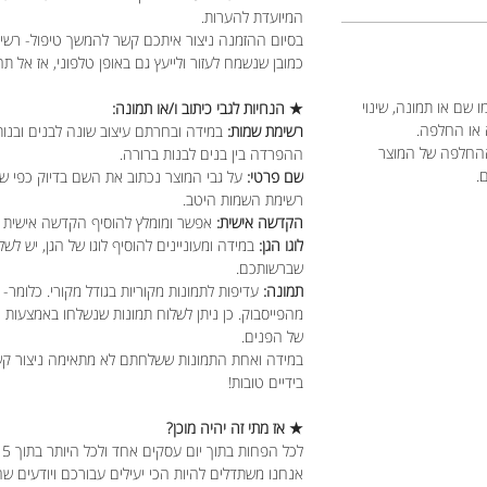
המיועדת להערות.
בסיום ההזמנה ניצור איתכם קשר להמשך טיפול- רשימ
כמובן שנשמח לעזור ולייעץ גם באופן טלפוני, אז אל תה
 שם או תמונה, שינוי
★ הנחיות לגבי כיתוב ו/או תמונה:
 או החלפה.
רשימת שמות:
במידה ובחרתם עיצוב שונה לבנים ובנות
ההחלפה של המוצר
ההפרדה בין בנים לבנות ברורה.
ם.
שם פרטי:
על גבי המוצר נכתוב את השם בדיוק כפי ש
רשימת השמות היטב.
הקדשה אישית:
אפשר ומומלץ להוסיף הקדשה אישית מ
לוגו הגן:
במידה ומעוניינים להוסיף לוגו של הגן, יש לשל
שברשותכם.
תמונה:
עדיפות לתמונות מקוריות בגודל מקורי. כלומר- 
מהפייסבוק. כן ניתן לשלוח תמונות שנשלחו באמצעות
של הפנים.
במידה ואחת התמונות ששלחתם לא מתאימה ניצור קשר כ
בידיים טובות!
★ אז מתי זה יהיה מוכן?
לכל הפחות בתוך יום עסקים אחד ולכל היותר בתוך 5 ימי עסקים.
אנחנו משתדלים להיות הכי יעילים עבורכם ויודעים ש