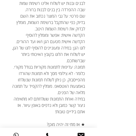
לבנים ובנות יש לשלוח אלינו רשימת שמות
שבה ההפרדה בין בנים לבנות ברורה.
שם פרטי: על גבי המוצר נכתוב את השם
בדיוק כפי שהתקבל ברשימת השמות, מומלץ
לבדוק את רשימת השמות היטב.
הקדשה אישית: אפשר ומומלץ להוסיף
הקדשה אישית מטעם הגן ו/או ועד ההורים.
לוגו הגן: במידה ומעוניינים להוסיף לוגו של הגן,
יש לשלוח את הלוגו בקובץ האיכותי ביותר
שברשותכם.
תמונה: עדיפות לתמונות מקוריות בגודל מקורי.
כלומר- לא צילומי מסך ולא תמונות שהורדו
מהפייסבוק. כן ניתן לשלוח תמונות שנשלחו
באמצעות הווטסאפ. מומלץ להקפיד על תמונה
מלאה של הפנים.
במידה ואחת התמונות ששלחתם לא מתאימה
ניצור קשר כמובן ולא נדפיס באופן עיוור. אז
אתם בידיים טובות!
★ אז מתי זה יהיה מוכן?
לכל הפחות בתוך יום עסקים אחד ולכל היותר