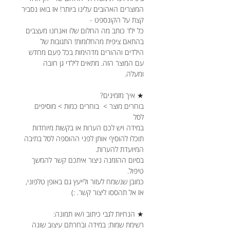
המוצרים האהובים עלינו ביותר! אז בואו נסביר
קצת על הקונספט -
כל ילד כותב מה החלום שלו ואנחנו מעצבים
בהתאם ציפית מהחלומות! התגובות של
הילדים וההורים מדהימות בכל פעם מחדש
עם המוצר הזה. מתאים לילדי גן חובה
ומעלה.
★ איך מזמינים?
בוחרים מוצר > בוחרים כמות > מוסיפים
לסל
במידה ויש לכם הערות או בקשות מיוחדות
תוכלו להוסיף אותן לפני ההוספה לסל בתיבה
המיועדת להערות.
בסיום ההזמנה ניצור איתכם קשר להמשך
טיפול.
כמובן שנשמח לעזור ולייעץ גם באופן טלפוני,
אז אל תהססו ליצור קשר. :)
★ הנחיות לגבי כיתוב ו/או תמונה:
רשימת שמות: במידה ובחרתם עיצוב שונה