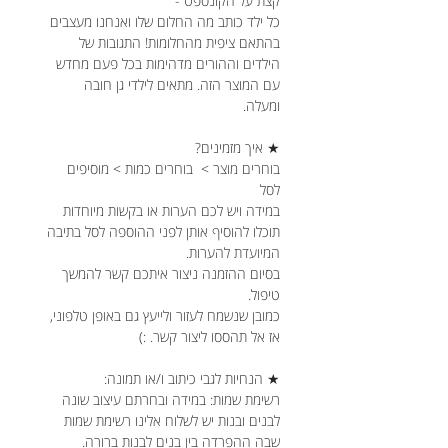
קצת על הקונספט -
כל ילד כותב מה החלום שלו ואנחנו מעצבים
בהתאם ציפית מהחלומות! התגובות של
הילדים וההורים מדהימות בכל פעם מחדש
עם המוצר הזה. מתאים לילדי גן חובה
ומעלה.
★ איך מזמינים?
בוחרים מוצר > בוחרים כמות > מוסיפים
לסל
במידה ויש לכם הערות או בקשות מיוחדות
תוכלו להוסיף אותן לפני ההוספה לסל בתיבה
המיועדת להערות.
בסיום ההזמנה ניצור איתכם קשר להמשך
טיפול.
כמובן שנשמח לעזור ולייעץ גם באופן טלפוני,
אז אל תהססו ליצור קשר. :)
★ הנחיות לגבי כיתוב ו/או תמונה:
רשימת שמות: במידה ובחרתם עיצוב שונה
לבנים ובנות יש לשלוח אלינו רשימת שמות
שבה ההפרדה בין בנים לבנות ברורה.