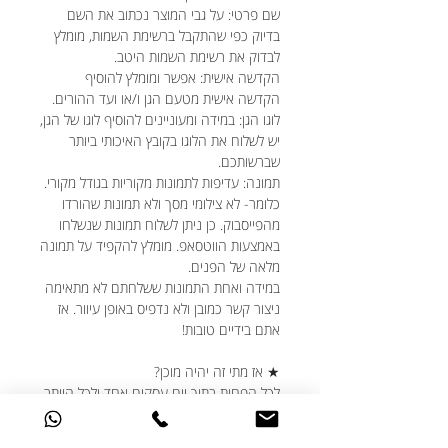
שם פרטי: על גבי המוצר נכתוב את השם
בדיוק כפי שהתקבל ברשימת השמות, מומלץ
לבדוק את רשימת השמות היטב.
הקדשה אישית: אפשר ומומלץ להוסיף
הקדשה אישית מטעם הגן ו/או ועד ההורים.
לוגו הגן: במידה ומעוניינים להוסיף לוגו של הגן,
יש לשלוח את הלוגו בקובץ האיכותי ביותר
שברשותכם.
תמונה: עדיפות לתמונות מקוריות בגודל מקורי.
כלומר- לא צילומי מסך ולא תמונות שהורדו
מהפייסבוק. כן ניתן לשלוח תמונות שנשלחו
באמצעות הווטסאפ. מומלץ להקפיד על תמונה
מלאה של הפנים.
במידה ואחת התמונות ששלחתם לא מתאימה
ניצור קשר כמובן ולא נדפיס באופן עיוור. אז
אתם בידיים טובות!
★ אז מתי זה יהיה מוכן?
לכל הפחות בתוך יום עסקים אחד ולכל היותר
בתוך 5 ימי עסקים.
אנחנו משתדלים להיות הכי יעילים עבורכם