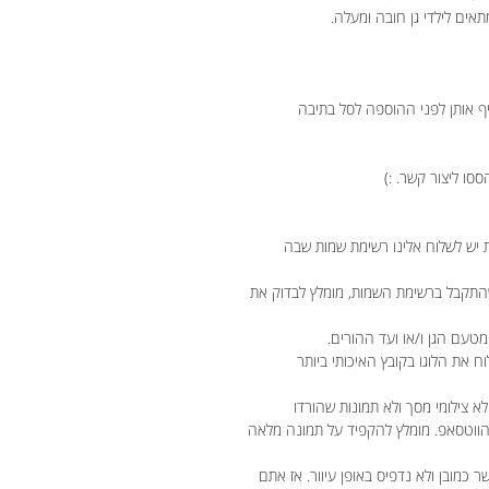
אים לילדי גן חובה ומעלה.
יף אותן לפני ההוספה לסל בתיבה
ססו ליצור קשר. :)
 יש לשלוח אלינו רשימת שמות שבה
שהתקבל ברשימת השמות, מומלץ לבדוק את
עם הגן ו/או ועד ההורים.
לוח את הלוגו בקובץ האיכותי ביותר
לא צילומי מסך ולא תמונות שהורדו
 הווטסאפ. מומלץ להקפיד על תמונה מלאה
מובן ולא נדפיס באופן עיוור. אז אתם