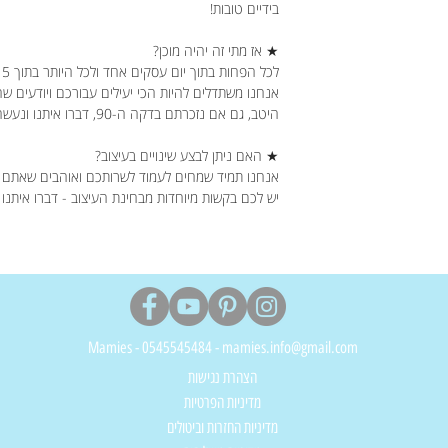
בידיים טובות!
★ אז מתי זה יהיה מוכן?
לכל הפחות בתוך יום עסקים אחד ולכל היותר בתוך 5 ימי עסקים.
אנחנו משתדלים להיות הכי יעילים עבורכם ויודעים ש
היטב, גם אם נזכרתם בדקה ה-90, דברו איתנו ונעשה את המקסימום עבורכם.
★ האם ניתן לבצע שינויים בעיצוב?
אנחנו תמיד שמחים לעמוד לשרותכם ואוהבים שאתם 
יש לכם בקשות מיוחדות מבחינת העיצוב - דברו איתנו
Mamies - 0545545484 - mamies.info@gmail.com
הצהרת נגישות
מדיניות הפרטיות
מדיניות החזרות וביטולים