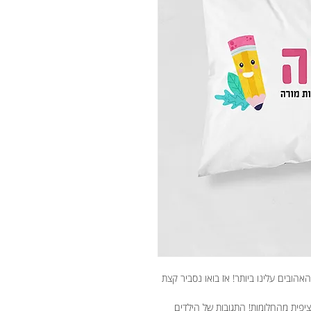
הובים עלינו ביותר! אז בואו נסביר קצת
יפית מהחלומות! התגובות של הילדים