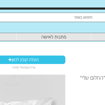
מתנות לאישה
העלה קובץ לכאן
15MB גודל מקסימלי
"החלום שלי"