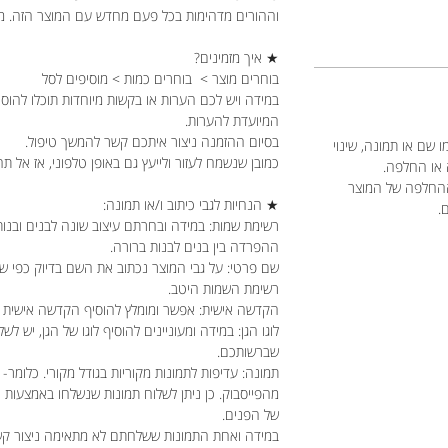
וההורים מדהימות בכל פעם מחדש עם המוצר הזה. מת
★ איך מזמינים?
בוחרים מוצר > בוחרים כמות > מוסיפים לסל
במידה ויש לכם הערות או בקשות מיוחדות תוכלו להוס
המיועדת להערות.
בסיום ההזמנה ניצור איתכם קשר להמשך טיפול.
 שם או תמונה, שינוי
כמובן שנשמח לעזור ולייעץ גם באופן טלפוני, אז אל תה
 או החלפה.
ההחלפה של המוצר
★ הנחיות לגבי כיתוב ו/או תמונה:
ם.
רשימת שמות: במידה ובחרתם עיצוב שונה לבנים ובנות
ההפרדה בין בנים לבנות ברורה.
שם פרטי: על גבי המוצר נכתוב את השם בדיוק כפי 
רשימת השמות היטב.
הקדשה אישית: אפשר ומומלץ להוסיף הקדשה אישית מט
לוגו הגן: במידה ומעוניינים להוסיף לוגו של הגן, יש לש
שברשותכם.
תמונה: עדיפות לתמונות מקוריות בגודל מקורי. כלומר- 
מהפייסבוק. כן ניתן לשלוח תמונות שנשלחו באמצעות
של הפנים.
במידה ואחת התמונות ששלחתם לא מתאימה ניצור קשר כ