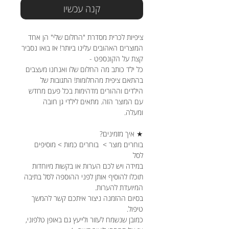
קנה עכשיו
ציפיות לכרית מסדרת "החלום שלי" הן אחד
המוצרים האהובים עלינו ביותר! אז בואו נסביר
קצת על הקונספט -
כל ילד כותב מה החלום שלו ואנחנו מעצבים
בהתאם ציפית מהחלומות! התגובות של
הילדים וההורים מדהימות בכל פעם מחדש
עם המוצר הזה. מתאים לילדי גן חובה
ומעלה.
★ איך מזמינים?
בוחרים מוצר > בוחרים כמות > מוסיפים
לסל
במידה ויש לכם הערות או בקשות מיוחדות
תוכלו להוסיף אותן לפני ההוספה לסל בתיבה
המיועדת להערות.
בסיום ההזמנה ניצור איתכם קשר להמשך
טיפול.
כמובן שנשמח לעזור ולייעץ גם באופן טלפוני,