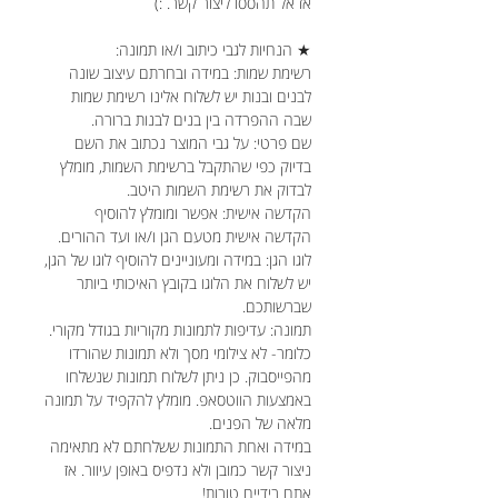
אז אל תהססו ליצור קשר. :)
★ הנחיות לגבי כיתוב ו/או תמונה:
רשימת שמות: במידה ובחרתם עיצוב שונה
לבנים ובנות יש לשלוח אלינו רשימת שמות
שבה ההפרדה בין בנים לבנות ברורה.
שם פרטי: על גבי המוצר נכתוב את השם
בדיוק כפי שהתקבל ברשימת השמות, מומלץ
לבדוק את רשימת השמות היטב.
הקדשה אישית: אפשר ומומלץ להוסיף
הקדשה אישית מטעם הגן ו/או ועד ההורים.
לוגו הגן: במידה ומעוניינים להוסיף לוגו של הגן,
יש לשלוח את הלוגו בקובץ האיכותי ביותר
שברשותכם.
תמונה: עדיפות לתמונות מקוריות בגודל מקורי.
כלומר- לא צילומי מסך ולא תמונות שהורדו
מהפייסבוק. כן ניתן לשלוח תמונות שנשלחו
באמצעות הווטסאפ. מומלץ להקפיד על תמונה
מלאה של הפנים.
במידה ואחת התמונות ששלחתם לא מתאימה
ניצור קשר כמובן ולא נדפיס באופן עיוור. אז
אתם בידיים טובות!