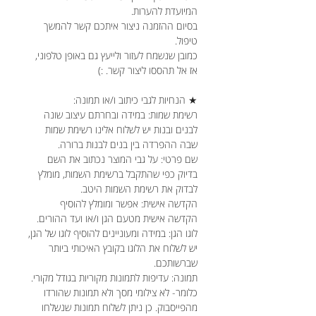
המיועדת להערות.
בסיום ההזמנה ניצור איתכם קשר להמשך
טיפול.
כמובן שנשמח לעזור ולייעץ גם באופן טלפוני,
אז אל תהססו ליצור קשר. :)
★ הנחיות לגבי כיתוב ו/או תמונה:
רשימת שמות: במידה ובחרתם עיצוב שונה
לבנים ובנות יש לשלוח אלינו רשימת שמות
שבה ההפרדה בין בנים לבנות ברורה.
שם פרטי: על גבי המוצר נכתוב את השם
בדיוק כפי שהתקבל ברשימת השמות, מומלץ
לבדוק את רשימת השמות היטב.
הקדשה אישית: אפשר ומומלץ להוסיף
הקדשה אישית מטעם הגן ו/או ועד ההורים.
לוגו הגן: במידה ומעוניינים להוסיף לוגו של הגן,
יש לשלוח את הלוגו בקובץ האיכותי ביותר
שברשותכם.
תמונה: עדיפות לתמונות מקוריות בגודל מקורי.
כלומר- לא צילומי מסך ולא תמונות שהורדו
מהפייסבוק. כן ניתן לשלוח תמונות שנשלחו