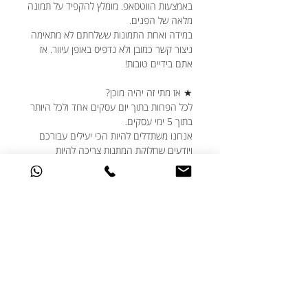
באמצעות הווטסאפ. מומלץ להקפיד על תמונה
מלאה של הפנים.
במידה ואחת התמונות ששלחתם לא מתאימה
ניצור קשר כמובן ולא נדפיס באופן עיוור. אז
אתם בידיים טובות!
★ אז מתי זה יהיה מוכן?
לכל הפחות בתוך יום עסקים אחד ולכל היותר
בתוך 5 ימי עסקים.
אנחנו משתדלים להיות הכי יעילים עבורכם
ויודעים שחלוקת המתנות צריכה להיות
מתוזמנת היטב, גם אם נזכרתם בדקה ה-90,
דברו איתנו ונעשה את המקסימום עבורכם.
★ האם ניתן לבצע שינויים בעיצוב?
אנחנו תמיד שמחים לעמוד לשרותכם ואוהבים
שאתם מאתגרים אותנו עם הבקשות שלכם.
אם יש לכם בקשות מיוחדות מבחינת העיצוב -
דברו איתנו ונעשה בשבילכם את הכי טוב
שלנו.