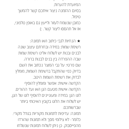
המיועדת להערות.
בסיום ההזמנה ניצור איתכם קשר להמשך
טיפול.
כמובן שנשמח לעזור ולייעץ גם באופן טלפוני,
אז אל תהססו ליצור קשר. :)
★ הנחיות לגבי כיתוב ו/או תמונה:
רשימת שמות: במידה ובחרתם עיצוב שונה
לבנים ובנות יש לשלוח אלינו רשימת שמות
שבה ההפרדה בין בנים לבנות ברורה.
שם פרטי: על גבי המוצר נכתוב את השם
בדיוק כפי שהתקבל ברשימת השמות, מומלץ
לבדוק את רשימת השמות היטב.
הקדשה אישית: אפשר ומומלץ להוסיף
הקדשה אישית מטעם הגן ו/או ועד ההורים.
לוגו הגן: במידה ומעוניינים להוסיף לוגו של הגן,
יש לשלוח את הלוגו בקובץ האיכותי ביותר
שברשותכם.
תמונה: עדיפות לתמונות מקוריות בגודל מקורי.
כלומר- לא צילומי מסך ולא תמונות שהורדו
מהפייסבוק. כן ניתן לשלוח תמונות שנשלחו