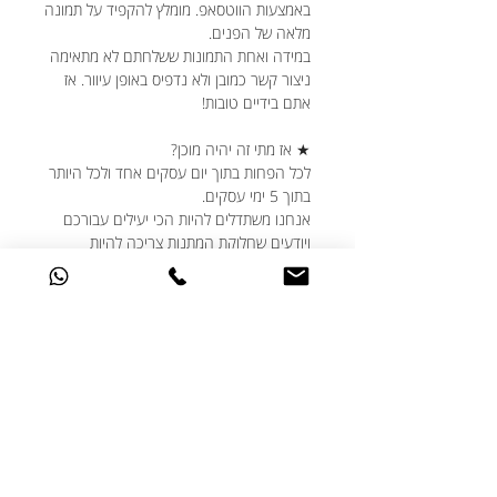
באמצעות הווטסאפ. מומלץ להקפיד על תמונה
מלאה של הפנים.
במידה ואחת התמונות ששלחתם לא מתאימה
ניצור קשר כמובן ולא נדפיס באופן עיוור. אז
אתם בידיים טובות!
★ אז מתי זה יהיה מוכן?
לכל הפחות בתוך יום עסקים אחד ולכל היותר
בתוך 5 ימי עסקים.
אנחנו משתדלים להיות הכי יעילים עבורכם
ויודעים שחלוקת המתנות צריכה להיות
מתוזמנת היטב, גם אם נזכרתם בדקה ה-90,
דברו איתנו ונעשה את המקסימום עבורכם.
★ האם ניתן לבצע שינויים בעיצוב?
אנחנו תמיד שמחים לעמוד לשרותכם ואוהבים
שאתם מאתגרים אותנו עם הבקשות שלכם.
אם יש לכם בקשות מיוחדות מבחינת העיצוב -
דברו איתנו ונעשה בשבילכם את הכי טוב
שלנו.