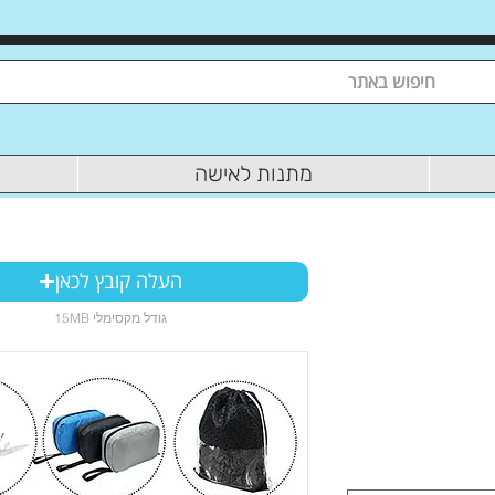
מתנות לאישה
העלה קובץ לכאן
15MB גודל מקסימלי