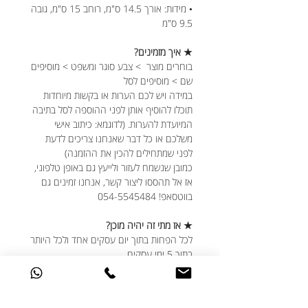
• מידות: אורך 14.5 ס"מ, רוחב 15 ס"מ, גובה
9.5 ס"מ
★ איך מזמינים?
בוחרים מוצר > צבע סוגר ומשפט > מוסיפים
שם > מוסיפים לסל
במידה ויש לכם הערות או בקשות מיוחדות
תוכלו להוסיף אותן לפני ההוספה לסל בתיבה
המיועדת להערות. (לדוגמא: כיתוב אישי
משלכם או כל דבר שאנחנו צריכים לדעת
לפני שמתחילים להכין את ההזמנה)
כמובן שנשמח לעזור ולייעץ גם באופן טלפוני,
אז אל תהססו ליצור קשר, אנחנו זמינים גם
בווטסאפ! 054-5545484
★ אז מתי זה יהיה מוכן?
לכל הפחות בתוך יום עסקים אחד ולכל היותר
בתוך 5 ימי עסקים.
נזכרתם בדקה ה-90 וזה סופר דחוף? דברו
איתנו, נפתור את זה.