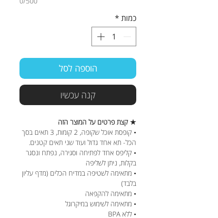
0/500
כמות
*
הוספה לסל
קנה עכשיו
★ קצת פרטים על המוצר הזה
• קופסת אוכל שקופה, 2 קומות, 3 תאים בסך
הכל- תא אחד גדול ועוד שני תאים קטנים.
• קליפס אחד לפתיחה וסגירה, נפתח ונסגר
בקלות, ניתן לשליפה
• מתאימה לשטיפה במדיח הכלים (מדף עליון
בלבד)
• מתאימה להקפאה
• מתאימה לשימוש במיקרוגל
• ללא BPA