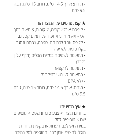
• מידות: אורך 14.5 ס"מ, רוחב 15 ס"מ, גובה
9.5 ס"מ
★ קצת פרטים על המוצר הזה
• קופסת אוכל שקופה, 2 קומות, 3 תאים בסך
הכל- תא אחד גדול ועוד שני תאים קטנים.
• קליפס אחד לפתיחה וסגירה, נפתח ונסגר
בקלות, ניתן לשליפה
• מתאימה לשטיפה במדיח הכלים (מדף עליון
בלבד)
• מתאימה להקפאה
• מתאימה לשימוש במיקרוגל
• ללא BPA
• מידות: אורך 14.5 ס"מ, רוחב 15 ס"מ, גובה
9.5 ס"מ
★ איך מזמינים?
בוחרים מוצר > צבע סוגר ומשפט > מוסיפים
שם > מוסיפים לסל
במידה ויש לכם הערות או בקשות מיוחדות
תוכלו להוסיף אותן לפני ההוספה לסל בתיבה