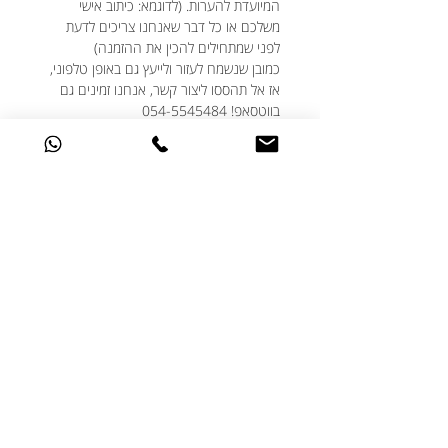
המיועדת להערות. (לדוגמא: כיתוב אישי
משלכם או כל דבר שאנחנו צריכים לדעת
לפני שמתחילים להכין את ההזמנה)
כמובן שנשמח לעזור ולייעץ גם באופן טלפוני,
אז אל תהססו ליצור קשר, אנחנו זמינים גם
בווטסאפ! 054-5545484
★ אז מתי זה יהיה מוכן?
לכל הפחות בתוך יום עסקים אחד ולכל היותר
בתוך 5 ימי עסקים.
נזכרתם בדקה ה-90 וזה סופר דחוף? דברו
איתנו, נפתור את זה.
★ האם ניתן לבצע שינויים בעיצוב?
אנחנו תמיד שמחים לעמוד לשרותכם ואוהבים
שאתם מאתגרים אותנו עם הבקשות שלכם.
אם יש לכם בקשות מיוחדות מבחינת העיצוב -
דברו איתנו ונעשה בשבילכם את הכי טוב
שלנו.