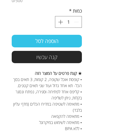
0/500
כמות
*
הוספה לסל
קנה עכשיו
★ קצת פרטים על המוצר הזה
• קופסת אוכל שקופה, 2 קומות, 3 תאים בסך
הכל- תא אחד גדול ועוד שני תאים קטנים.
• קליפס אחד לפתיחה וסגירה, נפתח ונסגר
בקלות, ניתן לשליפה
• מתאימה לשטיפה במדיח הכלים (מדף עליון
בלבד)
• מתאימה להקפאה
• מתאימה לשימוש במיקרוגל
• ללא BPA