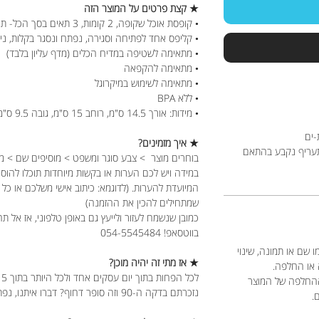
★ קצת פרטים על המוצר הזה
• קופסת אוכל שקופה, 2 קומות, 3 תאים בסך הכל- תא אחד גדול ועוד שני תאים קטנים.
• קליפס אחד לפתיחה וסגירה, נפתח ונסגר בקלות, ני
• מתאימה לשטיפה במדיח הכלים (מדף עליון בלבד)
• מתאימה להקפאה
• מתאימה לשימוש במיקרוגל
• ללא BPA
• מידות: אורך 14.5 ס"מ, רוחב 15 ס"מ, גובה 9.5 ס"מ
-ים
★ איך מזמינים?
תעריף נקבע בהתאם
בוחרים מוצר > צבע סוגר ומשפט > מוסיפים שם > מ
במידה ויש לכם הערות או בקשות מיוחדות תוכלו להוס
המיועדת להערות. (לדוגמא: כיתוב אישי משלכם או כל
שמתחילים להכין את ההזמנה)
כמובן שנשמח לעזור ולייעץ גם באופן טלפוני, אז אל תה
בווטסאפ! 054-5545484
 שם או תמונה, שינוי
★ אז מתי זה יהיה מוכן?
 או החלפה.
לכל הפחות בתוך יום עסקים אחד ולכל היותר בתוך 5 ימי עסקים.
ההחלפה של המוצר
נזכרתם בדקה ה-90 וזה סופר דחוף? דברו איתנו, נפתור את זה.
ם.