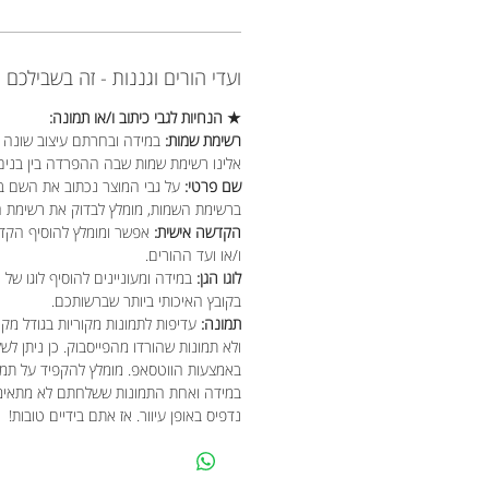
ועדי הורים וגננות - זה בשבילכם
★ הנחיות לגבי כיתוב ו/או תמונה:
רשימת שמות:
במידה ובחרתם עיצוב שונה ל
אלינו רשימת שמות שבה ההפרדה בין בנים
שם פרטי:
על גבי המוצר נכתוב את השם ב
ברשימת השמות, מומלץ לבדוק את רשימת 
הקדשה אישית:
אפשר ומומלץ להוסיף הקד
ו/או ועד ההורים.
לוגו הגן:
במידה ומעוניינים להוסיף לוגו של 
בקובץ האיכותי ביותר שברשותכם.
תמונה:
עדיפות לתמונות מקוריות בגודל מקור
ולא תמונות שהורדו מהפייסבוק. כן ניתן לש
באמצעות הווטסאפ. מומלץ להקפיד על תמ
במידה ואחת התמונות ששלחתם לא מתאימה 
נדפיס באופן עיוור. אז אתם בידיים טובות!