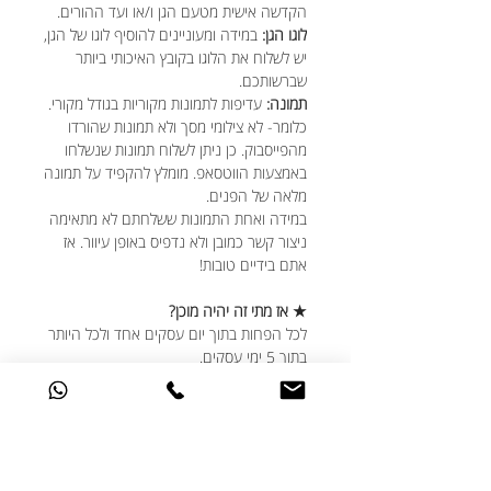
הקדשה אישית מטעם הגן ו/או ועד ההורים.
לוגו הגן:
במידה ומעוניינים להוסיף לוגו של הגן,
יש לשלוח את הלוגו בקובץ האיכותי ביותר
שברשותכם.
תמונה:
עדיפות לתמונות מקוריות בגודל מקורי.
כלומר- לא צילומי מסך ולא תמונות שהורדו
מהפייסבוק. כן ניתן לשלוח תמונות שנשלחו
באמצעות הווטסאפ. מומלץ להקפיד על תמונה
מלאה של הפנים.
במידה ואחת התמונות ששלחתם לא מתאימה
ניצור קשר כמובן ולא נדפיס באופן עיוור. אז
אתם בידיים טובות!
★ אז מתי זה יהיה מוכן?
לכל הפחות בתוך יום עסקים אחד ולכל היותר
בתוך 5 ימי עסקים.
אנחנו משתדלים להיות הכי יעילים עבורכם
ויודעים שחלוקת המתנות צריכה להיות
מתוזמנת היטב, גם אם נזכרתם בדקה ה-90,
דברו איתנו ונעשה את המקסימום עבורכם.