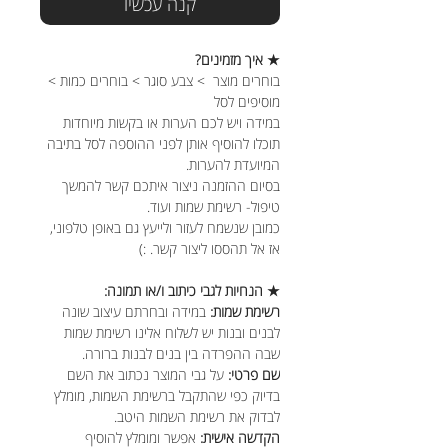
קנה עכשיו
★ איך מזמינים?
בוחרים מוצר > צבע סוגר > בוחרים כמות >
מוסיפים לסל
במידה ויש לכם הערות או בקשות מיוחדות
תוכלו להוסיף אותן לפני ההוספה לסל בתיבה
המיועדת להערות.
בסיום ההזמנה ניצור איתכם קשר להמשך
טיפול- רשימת שמות ועוד.
כמובן שנשמח לעזור ולייעץ גם באופן טלפוני,
אז אל תהססו ליצור קשר. :)
★ הנחיות לגבי כיתוב ו/או תמונה:
רשימת שמות:
במידה ובחרתם עיצוב שונה
לבנים ובנות יש לשלוח אלינו רשימת שמות
שבה ההפרדה בין בנים לבנות ברורה.
שם פרטי:
על גבי המוצר נכתוב את השם
בדיוק כפי שהתקבל ברשימת השמות, מומלץ
לבדוק את רשימת השמות היטב.
הקדשה אישית:
אפשר ומומלץ להוסיף