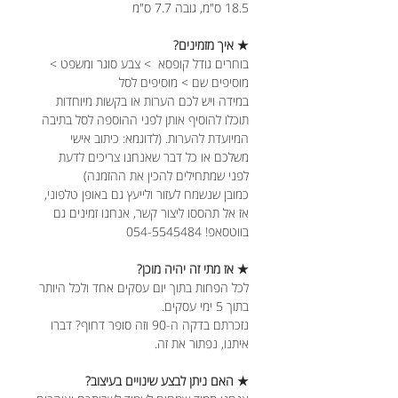
18.5 ס"מ, גובה 7.7 ס"מ
★ איך מזמינים?
בוחרים גודל קופסא > צבע סוגר ומשפט >
מוסיפים שם > מוסיפים לסל
במידה ויש לכם הערות או בקשות מיוחדות
תוכלו להוסיף אותן לפני ההוספה לסל בתיבה
המיועדת להערות. (לדוגמא: כיתוב אישי
משלכם או כל דבר שאנחנו צריכים לדעת
לפני שמתחילים להכין את ההזמנה)
כמובן שנשמח לעזור ולייעץ גם באופן טלפוני,
אז אל תהססו ליצור קשר, אנחנו זמינים גם
בווטסאפ! 054-5545484
★ אז מתי זה יהיה מוכן?
לכל הפחות בתוך יום עסקים אחד ולכל היותר
בתוך 5 ימי עסקים.
נזכרתם בדקה ה-90 וזה סופר דחוף? דברו
איתנו, נפתור את זה.
★ האם ניתן לבצע שינויים בעיצוב?