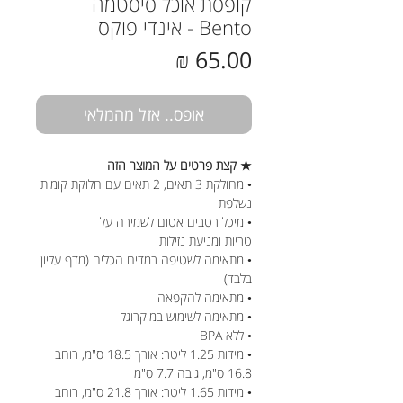
קופסת אוכל סיסטמה
Bento - אינדי פוקס
מחיר
אופס.. אזל מהמלאי
★ קצת פרטים על המוצר הזה
• מחולקת 3 תאים, 2 תאים עם חלוקת קומות
נשלפת
• מיכל רטבים אטום לשמירה על
טריות ומניעת נזילות
• מתאימה לשטיפה במדיח הכלים (מדף עליון
בלבד)
• מתאימה להקפאה
• מתאימה לשימוש במיקרוגל
• ללא BPA
• מידות 1.25 ליטר: אורך 18.5 ס"מ, רוחב
16.8 ס"מ, גובה 7.7 ס"מ
• מידות 1.65 ליטר: אורך 21.8 ס"מ, רוחב