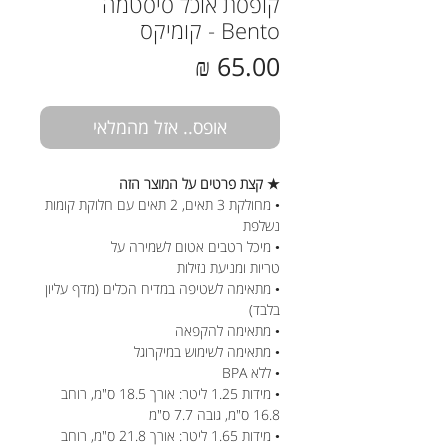
קופסת אוכל סיסטמה
Bento - קומיקס
מחיר
אופס.. אזל מהמלאי
★ קצת פרטים על המוצר הזה
• מחולקת 3 תאים, 2 תאים עם חלוקת קומות
נשלפת
• מיכל רטבים אטום לשמירה על
טריות ומניעת נזילות
• מתאימה לשטיפה במדיח הכלים (מדף עליון
בלבד)
• מתאימה להקפאה
• מתאימה לשימוש במיקרוגל
• ללא BPA
• מידות 1.25 ליטר: אורך 18.5 ס"מ, רוחב
16.8 ס"מ, גובה 7.7 ס"מ
• מידות 1.65 ליטר: אורך 21.8 ס"מ, רוחב