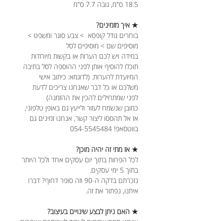
18.5 ס"מ, גובה 7.7 ס"מ
★ איך מזמינים?
בוחרים גודל קופסא > צבע סוגר ומשפט >
מוסיפים שם > מוסיפים לסל
במידה ויש לכם הערות או בקשות מיוחדות
תוכלו להוסיף אותן לפני ההוספה לסל בתיבה
המיועדת להערות. (לדוגמא: כיתוב אישי
משלכם או כל דבר שאנחנו צריכים לדעת
לפני שמתחילים להכין את ההזמנה)
כמובן שנשמח לעזור ולייעץ גם באופן טלפוני,
אז אל תהססו ליצור קשר, אנחנו זמינים גם
בווטסאפ! 054-5545484
★ אז מתי זה יהיה מוכן?
לכל הפחות בתוך יום עסקים אחד ולכל היותר
בתוך 5 ימי עסקים.
נזכרתם בדקה ה-90 וזה סופר דחוף? דברו
איתנו, נפתור את זה.
★ האם ניתן לבצע שינויים בעיצוב?