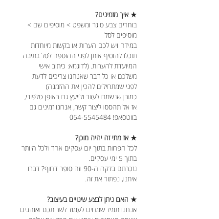
★ איך מזמינים?
בוחרים צבע סוגר ומשפט > מוסיפים שם >
מוסיפים לסל
במידה ויש לכם הערות או בקשות מיוחדות
תוכלו להוסיף אותן לפני ההוספה לסל בתיבה
המיועדת להערות. (לדוגמא: כיתוב אישי
משלכם או כל דבר שאנחנו צריכים לדעת
לפני שמתחילים להכין את ההזמנה)
כמובן שנשמח לעזור ולייעץ גם באופן טלפוני,
אז אל תהססו ליצור קשר, אנחנו זמינים גם
בווטסאפ! 054-5545484
★ אז מתי זה יהיה מוכן?
לכל הפחות בתוך יום עסקים אחד ולכל היותר
בתוך 5 ימי עסקים.
נזכרתם בדקה ה-90 וזה סופר דחוף? דברו
איתנו, נפתור את זה.
★ האם ניתן לבצע שינויים בעיצוב?
אנחנו תמיד שמחים לעמוד לשרותכם ואוהבים