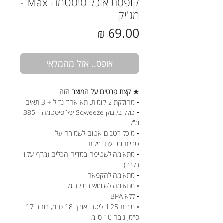
קופסת אוכל סיסטמה Max -
מג'יק
מחיר
אופס.. אזל מהמלאי
★ קצת פרטים על המוצר הזה
• מחולקת 2 קומות, תא אחד גדול + 3 תאים
• כולל בקבוק Sqweeze של סיסטמה - 385
מ"ל
• מיכל רטבים אטום לשמירה על
טריות ומניעת נזילות
• מתאימה לשטיפה במדיח הכלים (מדף עליון
בלבד)
• מתאימה להקפאה
• מתאימה לשימוש במיקרוגל
• ללא BPA
• מידות 1.25 ליטר: אורך 18 ס"מ, רוחב 17
ס"מ, גובה 10 ס"מ