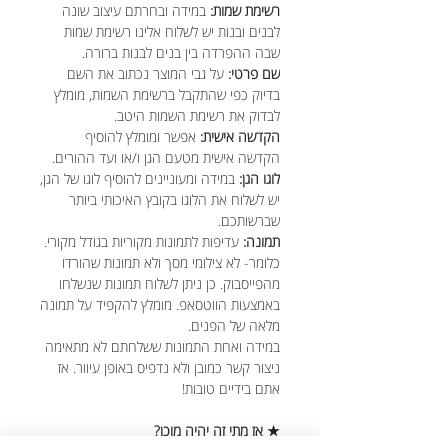
רשימת שמות:
במידה ובחרתם עיצוב שונה
לבנים ובנות יש לשלוח אלינו רשימת שמות
שבה ההפרדה בין בנים לבנות ברורה.
שם פרטי:
על גבי המוצר נכתוב את השם
בדיוק כפי שהתקבל ברשימת השמות, מומלץ
לבדוק את רשימת השמות היטב.
הקדשה אישית:
אפשר ומומלץ להוסיף
הקדשה אישית מטעם הגן ו/או ועד ההורים.
לוגו הגן:
במידה ומעוניינים להוסיף לוגו של הגן,
יש לשלוח את הלוגו בקובץ האיכותי ביותר
שברשותכם.
תמונה:
עדיפות לתמונות מקוריות בגודל מקורי.
כלומר- לא צילומי מסך ולא תמונות שהורדו
מהפייסבוק. כן ניתן לשלוח תמונות שנשלחו
באמצעות הווטסאפ. מומלץ להקפיד על תמונה
מלאה של הפנים.
במידה ואחת התמונות ששלחתם לא מתאימה
ניצור קשר כמובן ולא נדפיס באופן עיוור. אז
אתם בידיים טובות!
★ אז מתי זה יהיה מוכן?