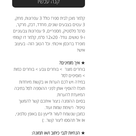
קנה עכשיו
קלמר מוכן לבית ספר! כולל 3 עפרונות, מחק,
3 עטים בצבעים שונים, מחדד, דבק, מרקר,
סרגל פלסטיק, מספריים, 9 עפרונות צבעוניים
ו-9 טושים. גודל- 12x20 ס"מ, קלמר דו קומתי
מופרד ברוכסן איכותי. וכל הטוב הזה- בעיצוב
אישי!
★ איך מזמינים?
בוחרים מוצר > בוחרים צבע > בוחרים כמות
> מוסיפים לסל
במידה ויש לכם הערות או בקשות מיוחדות
תוכלו להוסיף אותן לפני ההוספה לסל בתיבה
המיועדת להערות.
בסיום ההזמנה ניצור איתכם קשר להמשך
טיפול- רשימת שמות ועוד.
כמובן שנשמח לעזור ולייעץ גם באופן טלפוני,
אז אל תהססו ליצור קשר. :)
★ הנחיות לגבי כיתוב ו/או תמונה: