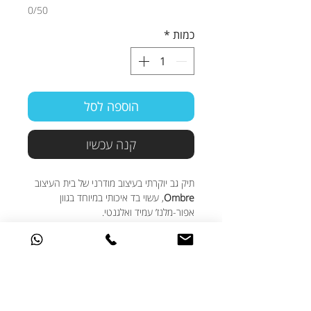
0/50
כמות
*
הוספה לסל
קנה עכשיו
תיק גב יוקרתי בעיצוב מודרני של בית העיצוב
Ombre
, עשוי בד איכותי במיוחד בגוון
אפור-מלנז’ עמיד ואלגנטי.
תא ראשי מרווח עם פתיחה עליונה, כולל כיס
פנימי מרופד למחשב נייד בגודל 15.6 אינץ’,
תא חיצוני נגיש ושלל פתרונות אחסון חכמים.
✔️ כולל יציאת USB לטעינה קלה
✔️ רצועות גב מרופדות לנשיאה נוחה לאורך
כל היום