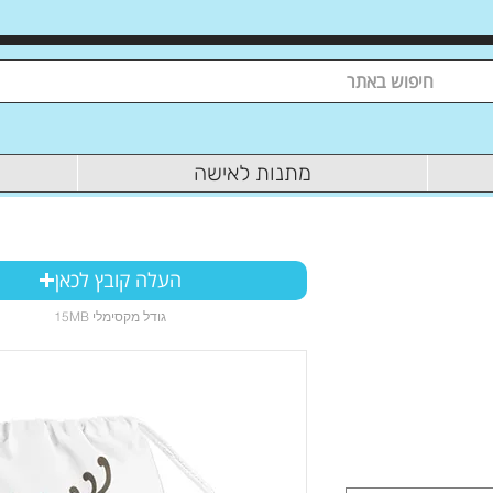
מתנות לאישה
העלה קובץ לכאן
15MB גודל מקסימלי