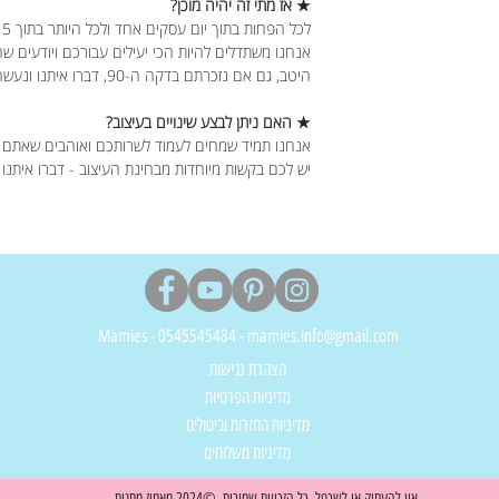
★ אז מתי זה יהיה מוכן?
לכל הפחות בתוך יום עסקים אחד ולכל היותר בתוך 5 ימי עסקים.
אנחנו משתדלים להיות הכי יעילים עבורכם ויודעים ש
היטב, גם אם נזכרתם בדקה ה-90, דברו איתנו ונעשה את המקסימום עבורכם.
★ האם ניתן לבצע שינויים בעיצוב?
אנחנו תמיד שמחים לעמוד לשרותכם ואוהבים שאתם 
יש לכם בקשות מיוחדות מבחינת העיצוב - דברו איתנו
Mamies - 0545545484 - mamies.info@gmail.com
הצהרת נגישות
מדיניות הפרטיות
מדיניות החזרות וביטולים
מדיניות משלוחים
אין להעתיק או לשכפל, כל הזכויות שמורות. ©2024 מאמיז מתנות.