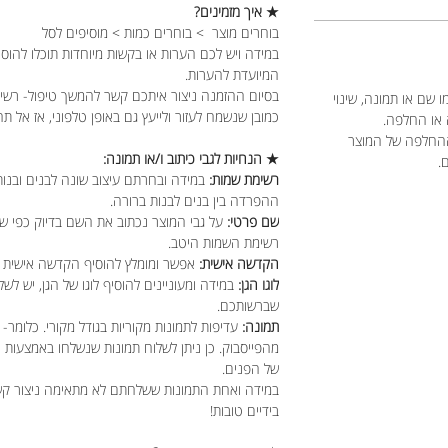
★ איך מזמינים?
בוחרים מוצר > בוחרים כמות > מוסיפים לסל
במידה ויש לכם הערות או בקשות מיוחדות תוכלו להוס
המיועדת להערות.
בסיום ההזמנה ניצור איתכם קשר להמשך טיפול- רשימ
 שם או תמונה, שינוי
כמובן שנשמח לעזור ולייעץ גם באופן טלפוני, אז אל תה
 או החלפה.
ההחלפה של המוצר
★ הנחיות לגבי כיתוב ו/או תמונה:
ם.
רשימת שמות:
במידה ובחרתם עיצוב שונה לבנים ובנות
ההפרדה בין בנים לבנות ברורה.
שם פרטי:
על גבי המוצר נכתוב את השם בדיוק כפי ש
רשימת השמות היטב.
הקדשה אישית:
אפשר ומומלץ להוסיף הקדשה אישית מ
לוגו הגן:
במידה ומעוניינים להוסיף לוגו של הגן, יש לשל
שברשותכם.
תמונה:
עדיפות לתמונות מקוריות בגודל מקורי. כלומר- 
מהפייסבוק. כן ניתן לשלוח תמונות שנשלחו באמצעות
של הפנים.
במידה ואחת התמונות ששלחתם לא מתאימה ניצור קשר כ
בידיים טובות!