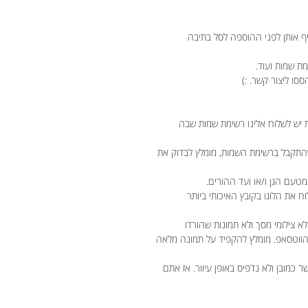
יף אותן לפני ההוספה לסל בתיבה
ת שמות ועוד.
ססו ליצור קשר. :)
 יש לשלוח אלינו רשימת שמות שבה
התקבל ברשימת השמות, מומלץ לבדוק את
טעם הגן ו/או ועד ההורים.
וח את הלוגו בקובץ האיכותי ביותר
לא צילומי מסך ולא תמונות שהורדו
 הווטסאפ. מומלץ להקפיד על תמונה מלאה
מובן ולא נדפיס באופן עיוור. אז אתם