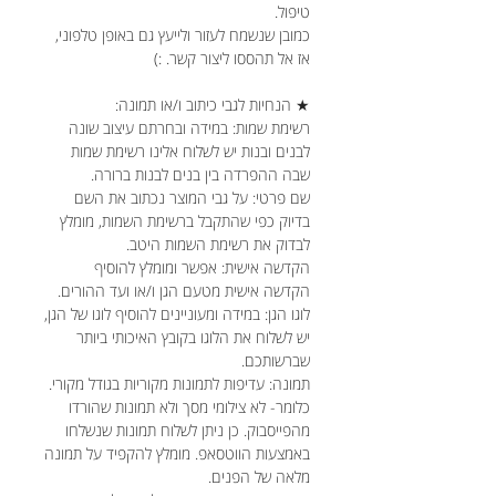
טיפול.
כמובן שנשמח לעזור ולייעץ גם באופן טלפוני,
אז אל תהססו ליצור קשר. :)
★ הנחיות לגבי כיתוב ו/או תמונה:
רשימת שמות: במידה ובחרתם עיצוב שונה
לבנים ובנות יש לשלוח אלינו רשימת שמות
שבה ההפרדה בין בנים לבנות ברורה.
שם פרטי: על גבי המוצר נכתוב את השם
בדיוק כפי שהתקבל ברשימת השמות, מומלץ
לבדוק את רשימת השמות היטב.
הקדשה אישית: אפשר ומומלץ להוסיף
הקדשה אישית מטעם הגן ו/או ועד ההורים.
לוגו הגן: במידה ומעוניינים להוסיף לוגו של הגן,
יש לשלוח את הלוגו בקובץ האיכותי ביותר
שברשותכם.
תמונה: עדיפות לתמונות מקוריות בגודל מקורי.
כלומר- לא צילומי מסך ולא תמונות שהורדו
מהפייסבוק. כן ניתן לשלוח תמונות שנשלחו
באמצעות הווטסאפ. מומלץ להקפיד על תמונה
מלאה של הפנים.