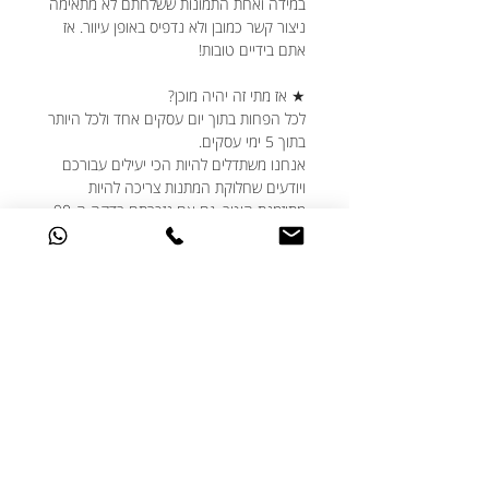
במידה ואחת התמונות ששלחתם לא מתאימה
ניצור קשר כמובן ולא נדפיס באופן עיוור. אז
אתם בידיים טובות!
★ אז מתי זה יהיה מוכן?
לכל הפחות בתוך יום עסקים אחד ולכל היותר
בתוך 5 ימי עסקים.
אנחנו משתדלים להיות הכי יעילים עבורכם
ויודעים שחלוקת המתנות צריכה להיות
מתוזמנת היטב, גם אם נזכרתם בדקה ה-90,
דברו איתנו ונעשה את המקסימום עבורכם.
★ האם ניתן לבצע שינויים בעיצוב?
אנחנו תמיד שמחים לעמוד לשרותכם ואוהבים
שאתם מאתגרים אותנו עם הבקשות שלכם.
אם יש לכם בקשות מיוחדות מבחינת העיצוב -
דברו איתנו ונעשה בשבילכם את הכי טוב
שלנו.
מדיניות משלוחים