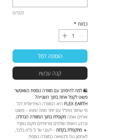
0/500
כמות
*
הוספה לסל
קנה עכשיו
🛍️
למה להיסחב עם מזוודה נוספת כשאפשר
פשוט לקפל אחת בתוך השנייה?
FLEX EARTH
היא המזוודה האידיאלית לכל
מי שחוזר מחו"ל עם יותר ממה שיצא – פשוט
אורזים אותה
מקופלת בתוך המזוודה הגדולה
,
וברגע האמת שולפים ומרוויחים מקום נוסף!
🔹
מתקפלת בקלות
– לעובי של 5 ס"מ בלבד,
לאחסון נוח ולנשיאה כמזוודה נוספת