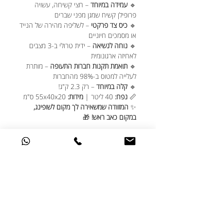
🔹
עמידה במיוחד
– חצי קשיחה, עשויה
פרופילן קשיח שמגן מפני שברים
🔹
כיס צד פרקטי
– לשליפה מהירה של הנייד
או מסמכים חיוניים
🔹
נוחה לנשיאה
– ידית טרולי ב-3 מצבים
לאחיזה ארגונומית
🔹
תואמת תקנות חברות התעופה
– מותרת
לעלייה למטוס ב-98% מהחברות
🔹
קלה במיוחד
– רק 2.3 ק"ג!
📏
נפח:
40 ליטר |
מידות:
55x40x20 ס"מ
✨
המזוודה שמשאירה לך מקום לשופינג,
במקום כאב ראש!
🎁
⚖️
בלי הפתעות בשדה, הוסיפו
משקל דיגיטלי
- בתוספת תשלום של 20₪
כולל סוללה, עד
משקל של 40 ק"ג
לצפייה בסרטון מזוודת פלקס ארת':
https://www.youtube.com/watch?
v=hIFyWm3lrSM