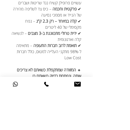
עשויים פרופילן קשיח נגד שריטות ושברים
✔
פרקטית וחכמה
– כיס צד לשליפה מהירה
של הנייד או מסמכי נסיעה
✔
קלה במיוחד – רק 2.3 ק"ג
– נפח
מקסימלי של 40 ליטרים
✔
ידית טרולי מתכווננת ב-3 מצבים
– לנשיאה
קלה וארגונומית
✔
תואמת לרוב חברות התעופה
– מתאימה
ל-98% מתקני העלייה למטוס, כולל חברות
Low Cost
🔸
המזוודה שמתקפלת כשאתם לא צריכים
אותה, ונפתחת בדיוק כשאתם כן.
⚖️
בלי הפתעות בשדה, הוסיפו
משקל דיגיטלי
- בתוספת תשלום של 20₪
כולל סוללה, עד
משקל של 40 ק"ג
לצפייה בסרטון מזוודת פלקס וגה:
https://www.youtube.com/watch?
v=hsmwaVCeVag