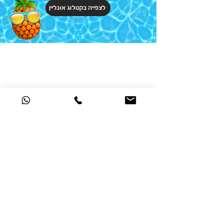
לצפייה בקטלוג אונליין
לתצוגה כרגע.
Mamies - 0545545484 - mamies.info@gmail.com
הצהרת נגישות
מדיניות הפרטיות
מדיניות החזרות וביטולים
מדיניות משלוחים
אין להעתיק או לשכפל, כל הזכויות שמורות. ©2024 מאמיז מתנות.