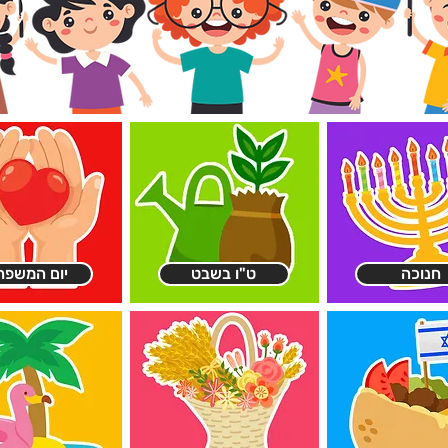
חנוכה
ט"ו בשבט
יום המשפח