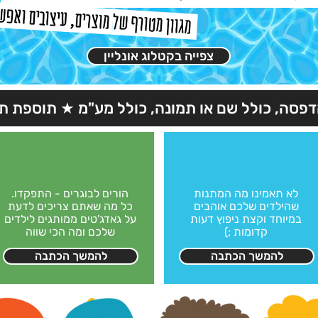
מוצרים, עיצובים ואפש
מגוון מטורף של
צפייה בקטלוג אונליין
הדפסה, כולל שם או תמונה, כולל מע"מ ★ תוספת 
לא תאמינו מה המתנות
הורים לבוגרים - התפקדו.
שהילדים שלכם אוהבים
כל מה שאתם צריכים לדעת
במיוחד וקצת ניפוץ דעות
על גאדג'טים ממותגים לילדים
קדומות ;)
שלכם ומה הכי שווה
להמשך הכתבה
להמשך הכתבה