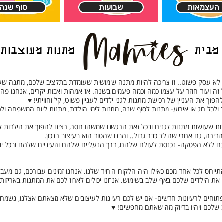
ם העצמאות
שבועות
סוף שנה
 מבית
מתנות מעוצבות
 לא עסק פשוט.. זו צריכה להיות מתנה שימושית שעומדת בתקציב שלכם, מתנה שעו
ל זה ועוד חוזר על עצמו כמה וכמה פעמים בשנה. אז אמהות ואבות יקרים, אנחנו פה
וך את העניין של רכישת מתנות לגני ילדים לעניין פשוט, קל וחוויתי! ♥
ב ולכל חג או אירוע- מתנות לסוף שנה, מתנות לימי הולדת, מתנות ליום המשפחה ול
רות שעושות מתנות לגנים ובכל זאת הרגשנו שמשהו חסר, רצינו להפוך את הילדות 
דירה, גם אחרי שהילד כבר גדול.. והבנו שהסוד הוא בעיצוב הנכון.
 ללא הפסקה- נכנסת לעולם שלהם, דרך הנעליים שלהם והעיניים שלהם ובכל יום
ייחס לכל אחד מכם כאילו היה הלקוח היחיד שלנו. אנחנו זמינים עבורכם, גם מע
ם את הילדים שלכם באף שלב בשימוש. אנחנו יכולים לארוז לכם את המתנות באריזות
וחים לרעיונות חדשים- אם יש לכם רעיונות לעיצובים שלא מצאתם אצלנו, נשמח
ב שלכם ויהיו בדיוק מה שאתם מחפשים! ♥