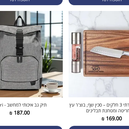
תצוגה מהירה
סט מטבח יוקרתי 3 חלקים – סכין שף, בוצ'ר עץ
תצוגה מהירה
תיק גב איכותי למחשב - Rorri
ריטה ומטחנת תבלינים
מחיר
מחיר