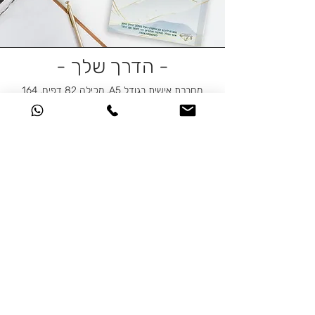
- הדרך שלך -
מחברת אישית בגודל A5, מכילה 82 דפים, 164
עמודים:
10 דפי תוכן צבעוניים (
20
עמודים), 72 דפי שורות
(144 עמודים) עם משפטי השראה מעוררי
מחשבה.
♥
20 עמודים צבעוניים בעלי תוכן מעשיר ומלמד-
איך לנהל נכון את הזמן, איך מבצעים סדר
עדיפויות, למה חשוב שהזמן יהיה מנוהל נכון עם
הספק והנאה.
בנוסף - עשרת הדיברות לשנה משמעותית, איך
להתקדם למטרות שלנו ולמה שנעשה זאת,
תרגילים להתפתחות אישית כמו תרגיל לסיכום יום
שהופך את חיי היומיום לטובים יותר, תרגיל לחיבור
לחיזוק הקשר המשפחתי, תרגיל חשיבה לעונת
החורף בה אנחנו נמצאים יותר בבית והמצב רוח
שלנו מושפע מכך, תרגיל לעונת האביב כדי
להפריח בנו דברים חדשים ועוד..