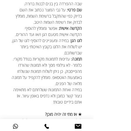
שבה ההפרדה בין בנים לבנות ברורה.
שם פרטי:
על גבי המוצר נכתוב את השם
בדיוק כפי שהתקבל ברשימת השמות, מומלץ
לבדוק את רשימת השמות היטב.
הקדשה אישית:
אפשר ומומלץ להוסיף
הקדשה אישית מטעם הגן ו/או ועד ההורים.
לוגו הגן:
במידה ומעוניינים להוסיף לוגו של הגן,
יש לשלוח את הלוגו בקובץ האיכותי ביותר
שברשותכם.
תמונה:
עדיפות לתמונות מקוריות בגודל מקורי.
כלומר- לא צילומי מסך ולא תמונות שהורדו
מהפייסבוק. כן ניתן לשלוח תמונות שנשלחו
באמצעות הווטסאפ. מומלץ להקפיד על תמונה
מלאה של הפנים.
במידה ואחת התמונות ששלחתם לא מתאימה
ניצור קשר כמובן ולא נדפיס באופן עיוור. אז
אתם בידיים טובות!
★ אז מתי זה יהיה מוכן?
לכל הפחות בתוך יום עסקים אחד ולכל היותר
בתוך 5 ימי עסקים.