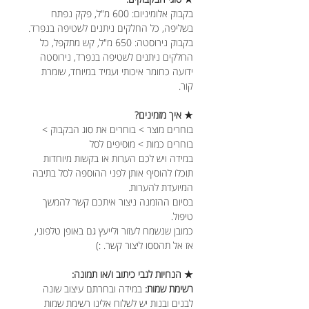
בקבוק אלומיניום: 600 מ"ל, פקק נפתח
בשליפה, כל החלקים ניתנים לשטיפה בנפרד.
בקבוק נירוסטה: 650 מ"ל, קש מתקפל, כל
החלקים ניתנים לשטיפה בנפרד, נירוסטה
ידועה כחומר איכותי ועמיד במיוחד, שומרת
קור.
★ איך מזמינים?
בוחרים מוצר > בוחרים את סוג הבקבוק >
בוחרים כמות > מוסיפים לסל
במידה ויש לכם הערות או בקשות מיוחדות
תוכלו להוסיף אותן לפני ההוספה לסל בתיבה
המיועדת להערות.
בסיום ההזמנה ניצור איתכם קשר להמשך
טיפול.
כמובן שנשמח לעזור ולייעץ גם באופן טלפוני,
אז אל תהססו ליצור קשר. :)
★ הנחיות לגבי כיתוב ו/או תמונה:
רשימת שמות:
במידה ובחרתם עיצוב שונה
לבנים ובנות יש לשלוח אלינו רשימת שמות