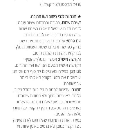
אז אל תהססו ליצור קשר. :)
★ הנחיות לגבי כיתוב ו/או תמונה:
רשימת שמות:
במידה ובחרתם עיצוב שונה
לבנים ובנות יש לשלוח אלינו רשימת שמות
שבה ההפרדה בין בנים לבנות ברורה.
שם פרטי:
על גבי המוצר נכתוב את השם
בדיוק כפי שהתקבל ברשימת השמות, מומלץ
לבדוק את רשימת השמות היטב.
הקדשה אישית:
אפשר ומומלץ להוסיף
הקדשה אישית מטעם הגן ו/או ועד ההורים.
לוגו הגן:
במידה ומעוניינים להוסיף לוגו של הגן,
יש לשלוח את הלוגו בקובץ האיכותי ביותר
שברשותכם.
תמונה:
עדיפות לתמונות מקוריות בגודל מקורי.
כלומר- לא צילומי מסך ולא תמונות שהורדו
מהפייסבוק. כן ניתן לשלוח תמונות שנשלחו
באמצעות הווטסאפ. מומלץ להקפיד על תמונה
מלאה של הפנים.
במידה ואחת התמונות ששלחתם לא מתאימה
ניצור קשר כמובן ולא נדפיס באופן עיוור. אז