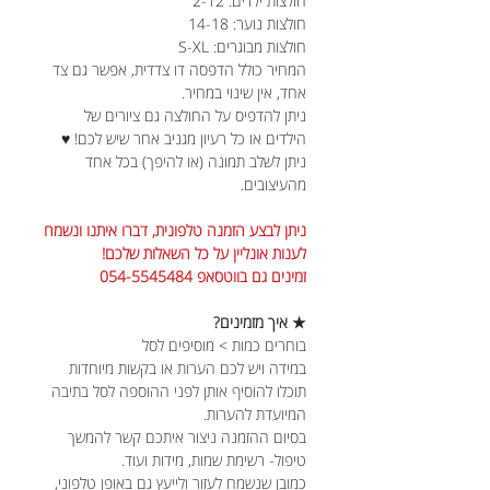
חולצות ילדים: 2-12
חולצות נוער: 14-18
חולצות מבוגרים: S-XL
המחיר כולל הדפסה דו צדדית, אפשר גם צד
אחד, אין שינוי במחיר.
ניתן להדפיס על החולצה גם ציורים של
הילדים או כל רעיון מגניב אחר שיש לכם! ♥
ניתן לשלב תמונה (או להיפך) בכל אחד
מהעיצובים.
ניתן לבצע הזמנה טלפונית, דברו איתנו ונשמח
לענות אונליין על כל השאלות שלכם!
זמינים גם בווטסאפ 054-5545484
★ איך מזמינים?
בוחרים כמות > מוסיפים לסל
במידה ויש לכם הערות או בקשות מיוחדות
תוכלו להוסיף אותן לפני ההוספה לסל בתיבה
המיועדת להערות.
בסיום ההזמנה ניצור איתכם קשר להמשך
טיפול- רשימת שמות, מידות ועוד.
כמובן שנשמח לעזור ולייעץ גם באופן טלפוני,