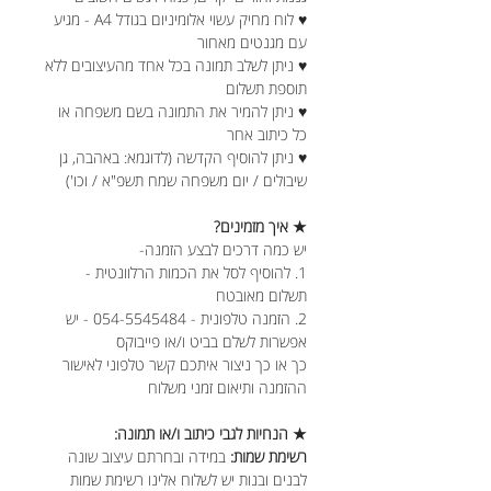
♥ לוח מחיק עשוי אלומיניום בגודל A4 - מגיע
עם מגנטים מאחור
♥ ניתן לשלב תמונה בכל אחד מהעיצובים ללא
תוספת תשלום
♥ ניתן להמיר את התמונה בשם משפחה או
כל כיתוב אחר
♥ ניתן להוסיף הקדשה (לדוגמא: באהבה, גן
שיבולים / יום משפחה שמח תשפ"א / וכו')
★ איך מזמינים?
יש כמה דרכים לבצע הזמנה-
1. להוסיף לסל את הכמות הרלוונטית -
תשלום מאובטח
2. הזמנה טלפונית - 054-5545484 - יש
אפשרות לשלם בביט ו/או פייבוקס
כך או כך ניצור איתכם קשר טלפוני לאישור
ההזמנה ותיאום זמני משלוח
★ הנחיות לגבי כיתוב ו/או תמונה:
רשימת שמות:
במידה ובחרתם עיצוב שונה
לבנים ובנות יש לשלוח אלינו רשימת שמות