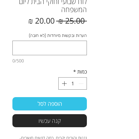
לוח שבועי וחוקי הבית ליום
המשפחה
מחיר
מחיר
 ‏25.00 ‏₪ 
רגיל
מבצע
הערות ובקשות מיוחדות (לא חובה)
0/500
כמות
*
הוספה לסל
קנה עכשיו
גננות והורים יקרים, כמה דגשים חשובים-