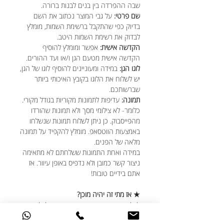
שבה ההפרדה בין בנים לבנות ברורה.
שם פרטי:
על גבי המוצר נכתוב את השם
בדיוק כפי שהתקבל ברשימת השמות, מומלץ
לבדוק את רשימת השמות היטב.
הקדשה אישית:
אפשר ומומלץ להוסיף
הקדשה אישית מטעם הגן ו/או ועד ההורים.
לוגו הגן:
במידה ומעוניינים להוסיף לוגו של הגן,
יש לשלוח את הלוגו בקובץ האיכותי ביותר
שברשותכם.
תמונה:
עדיפות לתמונות מקוריות בגודל מקורי.
כלומר- לא צילומי מסך ולא תמונות שהורדו
מהפייסבוק. כן ניתן לשלוח תמונות שנשלחו
באמצעות הווטסאפ. מומלץ להקפיד על תמונה
מלאה של הפנים.
במידה ואחת התמונות ששלחתם לא מתאימה
ניצור קשר כמובן ולא נדפיס באופן עיוור. אז
אתם בידיים טובות!
★ אז מתי זה יהיה מוכן?
לכל הפחות בתוך יום עסקים אחד ולכל היותר
בתוך 5 ימי עסקים.